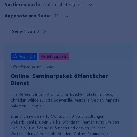
Finden Sie Ihr Thema
Personalmanagement und
Entgeltabrechnung
Familien- und Erbrecht
Sortieren nach:
Organisation
Finden Sie Ihr Thema
Steuerkanzlei und Gebühren
Miet- und WE-Recht
Miet- und Bestandsverwaltung
Arbeitsschutz & BGM
Angebote pro Seite:
Personalentwicklung und
Talentmanagement
Software und Tools
Rechtsanwaltskanzlei und Gebühren
WEG-Verwaltung
TV-L
Zurück
Seite 1 von 3
Persönlichkeitsentwicklung
Finden Sie Ihr Thema
Verkehrsrecht
Wohnungswirtschaft
TVöD
Wirtschaftsrecht
Immobilienverwaltung
Kommunale Finanzen
Arbeitsschutz
Produktpräsentationen
Highlight
Jahrespaket
Sozialrecht
SGB & Sozialwesen
Betriebliches
Gesundheitsmanagement
Öffentlicher Dienst - TVöD
Finden Sie Ihr Thema
Compliance
Online-Seminarpaket öffentlicher
Dienst
Insolvenzrecht
Haufe Personal Office
Medizinrecht
Haufe Finance Office
Ihre Referent:innen:
Prof. Dr. Kai Litschen
,
Stefanie Hock
,
Christian Wäldele
,
Jutta Schwerdle
,
Marcella Megler
,
Annette
Haufe Zeugnis Manager
Salomon-Hengst
Einmal anmelden - 12 Monate in 10 Veranstaltungen
Sozialrechtprodukte
weiterbilden! Bleiben Sie bei wichtigen Themen rund um den
TVöD/TV-L auf dem Laufenden und decken Sie Ihren
Haufe Arbeitsschutz
Weiterbildungsbedarf ab. Mit dem Online-Seminarpaket