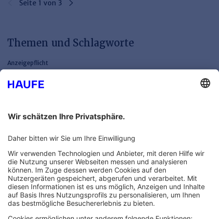
Seite 1 von 3
Themen und Schlagworte
Anzeigepflicht
Datenschutz
Eingruppierung
Haftung
Jahreswechsel
Kanzlei
Kanzleimanagement
Kanzleiorganisation
Künstliche Intelligenz (KI)
Nebentätigkeit
Rechtsfragen
Tarifabschluss