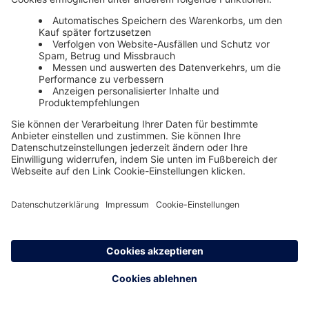
Tarifverhandlung
Urheberrecht
Urlaub
Ihre Vorteile von Haufe Onlinetraining
Einfache Buchung
0800 72 34 254
Sofort verfügbar
Rechtssichere Produkte