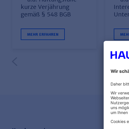
kurze Verjährung
Inter
gemäß § 548 BGB
Unte
MEHR ERFAHREN
MEH