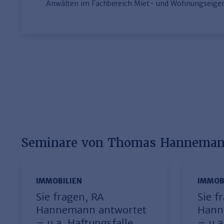
Anwälten im Fachbereich Miet- und Wohnungseige
Seminare von Thomas Hannema
IMMOBILIEN
IMMOB
Sie fragen, RA
Sie f
Hannemann antwortet
Hann
– u.a. Haftungsfalle
– u.a