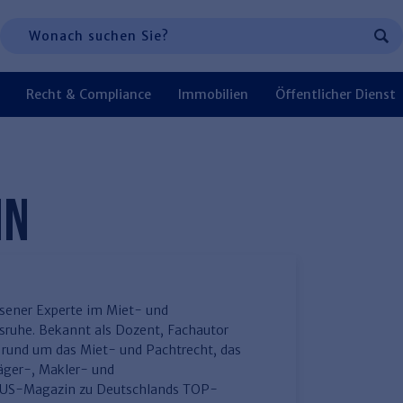
 Navigation, oder zur Suche:
Suchen
Recht & Compliance
Immobilien
Öffentlicher Dienst
Führung
Entgeltabrechnung
Rechtsanwaltskanzlei und
Wohnungswirtschaft
Kommunale Finanzen
Haufe Zeugnis Manager
Personalmanagement und
Steuerkanzlei und
Verkehrsrecht
Immobilienverwaltung
SGB & Sozialwesen
Sozialrechtprodukte
P
S
W
H
NN
Gebühren
Organisation
Gebühren
T
Medizinrecht
ener Experte im Miet- und
sruhe. Bekannt als Dozent, Fachautor
rund um das Miet- und Pachtrecht, das
äger-, Makler- und
US-Magazin zu Deutschlands TOP-