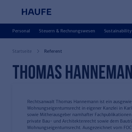
Springe direkt zum Hauptinhalt, zur
Zum Hauptinhalt springen
Zur Navigation springen
Zur Suche springen
Personal
Steuern & Rechnungswesen
Sustainability
Finden Sie Ihr Thema
Finden Sie Ihr Thema
Finden Sie Ihr Thema
Finden Sie Ihr Thema
Finden Sie Ihr Thema
Finden Sie Ihr Thema
Finden Sie Ihr Thema
Startseite
Referent
Arbeitsrecht
Steuerrecht
Familien- und Erbrecht
Miet- und
TV-L
Arbeitsschutz
Haufe Personal Office
Entgeltabrechnung
Rechnungswesen
Miet- und WE-Recht
WEG-Verwaltung
TVöD
Betriebliches
Haufe Finance Office
THOMAS HANNEMA
Bestandsverwaltung
Gesundheitsmanagement
Haufe Immobilien
Compliance
Insolvenzrecht
Rechtsanwalt Thomas Hannemann ist ein ausgewies
Wohnungseigentumsrecht in eigener Kanzlei in Karl
sowie Mitherausgeber namhafter Fachpublikationen 
private Bau- und Architektenrecht sowie dem Bautr
Wohnungseigentumsrecht. Ausgezeichnet vom FOC