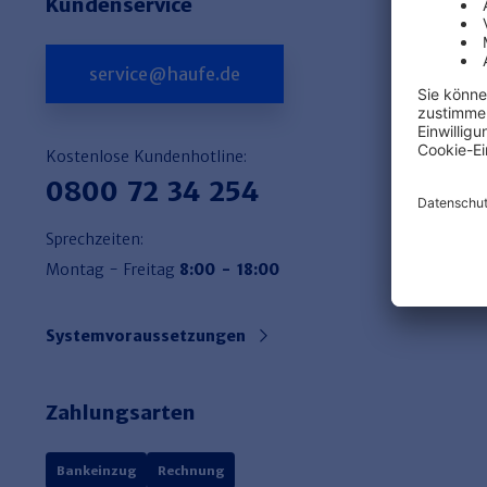
Kundenservice
service@haufe.de
Kostenlose Kundenhotline:
0800 72 34 254
Sprechzeiten:
Montag - Freitag
8:00 - 18:00
Systemvoraussetzungen
Zahlungsarten
Bankeinzug
Rechnung