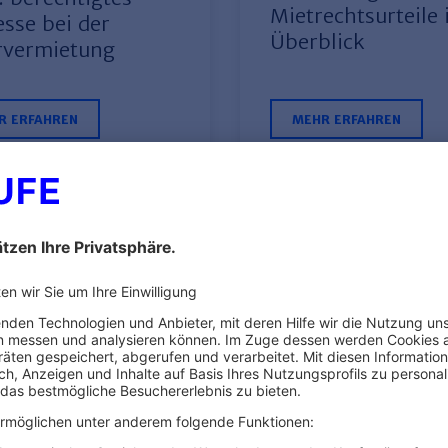
Mietrechtsurteile
esse bei der
Überblick
rvermietung
R ERFAHREN
MEHR ERFAHREN