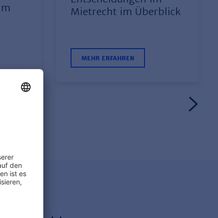
 im
Mietrecht im Überblick
MEHR ERFAHREN