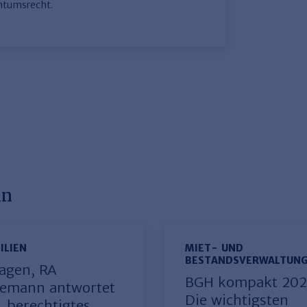
ntumsrecht.
nn
ILIEN
MIET- UND
BESTANDSVERWALTUN
ragen, RA
BGH kompakt 202
emann antwortet
Die wichtigsten
. berechtigtes