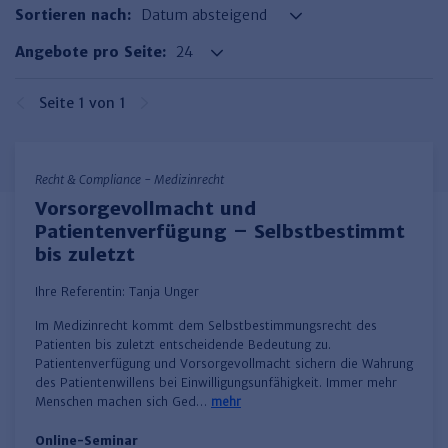
Finden Sie Ihr Thema
Personalmanagement und
Entgeltabrechnung
Familien- und Erbrecht
Sortieren nach:
Organisation
Finden Sie Ihr Thema
Steuerkanzlei und Gebühren
Miet- und WE-Recht
Miet- und Bestandsverwaltung
Arbeitsschutz & BGM
Angebote pro Seite:
Personalentwicklung und
Talentmanagement
Software und Tools
Rechtsanwaltskanzlei und Gebühren
WEG-Verwaltung
TV-L
Zurück
Seite 1 von 1
Persönlichkeitsentwicklung
Finden Sie Ihr Thema
Verkehrsrecht
Wohnungswirtschaft
TVöD
Wirtschaftsrecht
Immobilienverwaltung
Kommunale Finanzen
Arbeitsschutz
Produktpräsentationen
Recht & Compliance - Medizinrecht
Sozialrecht
SGB & Sozialwesen
Betriebliches
Vorsorgevollmacht und
Gesundheitsmanagement
Patientenverfügung – Selbstbestimmt
Finden Sie Ihr Thema
Compliance
bis zuletzt
Insolvenzrecht
Haufe Personal Office
Ihre Referentin:
Tanja Unger
Medizinrecht
Haufe Finance Office
Im Medizinrecht kommt dem Selbstbestimmungsrecht des
Haufe Zeugnis Manager
Patienten bis zuletzt entscheidende Bedeutung zu.
Patientenverfügung und Vorsorgevollmacht sichern die Wahrung
Sozialrechtprodukte
des Patientenwillens bei Einwilligungsunfähigkeit. Immer mehr
Menschen machen sich Ged…
mehr
Haufe Arbeitsschutz
Online-Seminar