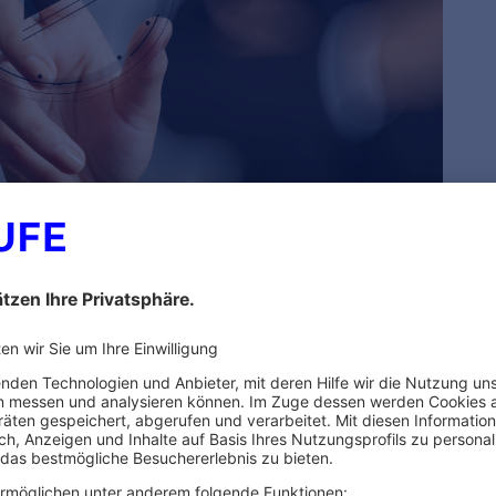
 Referent:innen
CONTROLLING
CONTROL
Controlling
Control