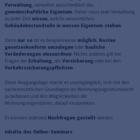
Finden Sie Ihr Thema
Personalmanagement und
Entgeltabrechnung
Familien- und Erbrecht
Verwaltung
, verwaltet ausschließlich das
Organisation
gemeinschaftliche Eigentum
. Daher muss jede Verwaltung
Finden Sie Ihr Thema
Steuerkanzlei und Gebühren
Miet- und WE-Recht
Miet- und Bestandsverwaltung
Arbeitsschutz & BGM
Personalentwicklung und
zu jeder Zeit
wissen
, welche wesentlichen
Talentmanagement
Software und Tools
Rechtsanwaltskanzlei und Gebühren
WEG-Verwaltung
TV-L
Gebäudebestandteile in wessen Eigentum stehen
.
Zurück
Persönlichkeitsentwicklung
Finden Sie Ihr Thema
Verkehrsrecht
Wohnungswirtschaft
TVöD
Denn
nur so
ist es beispielsweise
möglich
,
Kosten
gesetzeskonform umzulegen
oder
bauliche
Wirtschaftsrecht
Immobilienverwaltung
Kommunale Finanzen
Arbeitsschutz
Produktpräsentationen
Veränderungen einzuordnen
. Nichts anderes gilt bei
Sozialrecht
SGB & Sozialwesen
Betriebliches
Fragen der
Erhaltung
, der
Versicherung
oder bei den
Gesundheitsmanagement
Verkehrssicherungspflichten
.
Finden Sie Ihr Thema
Compliance
Diese Ausgangslage macht es unumgänglich, sich mit den
Insolvenzrecht
Haufe Personal Office
sachenrechtlichen Grundlagen im Wohnungseigentumsrecht
Medizinrecht
Haufe Finance Office
zu befassen und den Möglichkeiten der
Wohnungseigentümer, darauf einzuwirken.
Haufe Zeugnis Manager
Es können jederzeit
Nachfragen gestellt
werden.
Sozialrechtprodukte
Haufe Arbeitsschutz
Inhalte des Online-Seminars