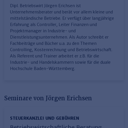
Finden Sie Ihr Thema
Personalmanagement und
Entgeltabrechnung
Familien- und Erbrecht
Dipl. Betriebswirt Jörgen Erichsen ist
Organisation
Finden Sie Ihr Thema
Steuerkanzlei und Gebühren
Miet- und WE-Recht
Miet- und Bestandsverwaltung
Unternehmensberater und berät vor allem kleine und
Arbeitsschutz & BGM
Personalentwicklung und
mittelständische Betriebe. Er verfügt über langjährige
Talentmanagement
Software und Tools
Rechtsanwaltskanzlei und Gebühren
WEG-Verwaltung
TV-L
Erfahrung als Controller, Leiter Finanzen und
Zurück
Projektmanager in Industrie- und
Persönlichkeitsentwicklung
Finden Sie Ihr Thema
Verkehrsrecht
Wohnungswirtschaft
TVöD
Dienstleistungsunternehmen. Als Autor schreibt er
Fachbeiträge und Bücher u.a. zu den Themen
Wirtschaftsrecht
Immobilienverwaltung
Kommunale Finanzen
Arbeitsschutz
Produktpräsentationen
Controlling, Kostenrechnung und Betriebswirtschaft.
Sozialrecht
SGB & Sozialwesen
Betriebliches
Als Referent und Trainer arbeitet er z.B. für die
Gesundheitsmanagement
Industrie- und Handelskammern sowie für die duale
Finden Sie Ihr Thema
Compliance
Hochschule Baden-Württemberg.
Insolvenzrecht
Haufe Personal Office
Medizinrecht
Haufe Finance Office
Seminare von Jörgen Erichsen
Haufe Zeugnis Manager
Sozialrechtprodukte
STEUERKANZLEI UND GEBÜHREN
Haufe Arbeitsschutz
Betriebswirtschaftliche Beratung