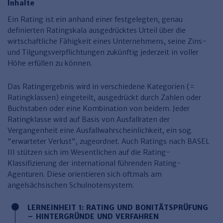
Finden Sie Ihr Thema
Personalmanagement und
Entgeltabrechnung
Familien- und Erbrecht
Inhalte
Organisation
Ein Rating ist ein anhand einer festgelegten, genau
Finden Sie Ihr Thema
Steuerkanzlei und Gebühren
Miet- und WE-Recht
Miet- und Bestandsverwaltung
Arbeitsschutz & BGM
Personalentwicklung und
definierten Ratingskala ausgedrücktes Urteil über die
Talentmanagement
Software und Tools
Rechtsanwaltskanzlei und Gebühren
WEG-Verwaltung
TV-L
wirtschaftliche Fähigkeit eines Unternehmens, seine Zins-
Zurück
und Tilgungsverpflichtungen zukünftig jederzeit in voller
Persönlichkeitsentwicklung
Finden Sie Ihr Thema
Verkehrsrecht
Wohnungswirtschaft
TVöD
Höhe erfüllen zu können.
Wirtschaftsrecht
Immobilienverwaltung
Kommunale Finanzen
Arbeitsschutz
Produktpräsentationen
Das Ratingergebnis wird in verschiedene Kategorien (=
Sozialrecht
SGB & Sozialwesen
Betriebliches
Ratingklassen) eingeteilt, ausgedrückt durch Zahlen oder
Gesundheitsmanagement
Buchstaben oder eine Kombination von beidem. Jeder
Finden Sie Ihr Thema
Compliance
Ratingklasse wird auf Basis von Ausfallraten der
Vergangenheit eine Ausfallwahrscheinlichkeit, ein sog.
Insolvenzrecht
Haufe Personal Office
"erwarteter Verlust", zugeordnet. Auch Ratings nach BASEL
III stützen sich im Wesentlichen auf die Rating-
Medizinrecht
Haufe Finance Office
Klassifizierung der international führenden Rating-
Haufe Zeugnis Manager
Agenturen. Diese orientieren sich oftmals am
angelsächsischen Schulnotensystem.
Sozialrechtprodukte
LERNEINHEIT 1: RATING UND BONITÄTSPRÜFUNG
Haufe Arbeitsschutz
– HINTERGRÜNDE UND VERFAHREN