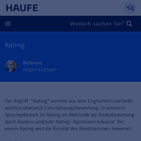
Springe direkt zum Hauptinhalt, zur Naviga
Zum Hauptinhalt springen
Zur Navigation springen
Zur Suche springen
Rating
Zurück
Zurück
Referent
Jörgen Erichsen
Personal
Steuern & Rechnungswesen
Zurück
Finden Sie Ihr Thema
Zurück
Der Begriff "Rating" kommt aus dem Englischen und heißt
Finden Sie Ihr Thema
Arbeitsrecht
Recht & Compliance
wörtlich übersetzt Einschätzung/Bewertung. In unserem
Zurück
Sprachgebrauch ist Rating als Methodik zur Risikobewertung
Entgeltabrechnung
Steuerrecht
Immobilien
durch Banken und/oder Rating-Agenturen bekannt. Bei
einem Rating wird die Bonität des Kreditnehmers bewertet.
Finden Sie Ihr Thema
Führung
Rechnungswesen
Öffentlicher Dienst
Zurück