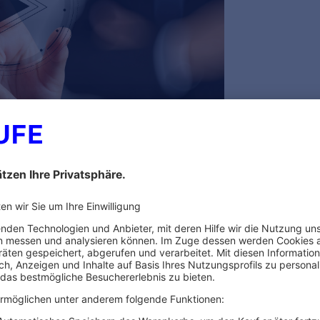
esem Referenten
ARBEITSRECHT
ARBEITS
Workation im Ausland:
Q&A: B