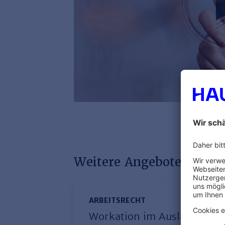
Weitere Angebote mit di
ARBEITSRECHT
Workation im Ausland: