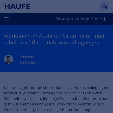
Springe direkt zum Hauptinhalt, zur Naviga
Zum Hauptinhalt springen
Zur Navigation springen
Zur Suche springen
Workation im Ausland: Aufenthalts- und
Zurück
arbeitsrechtliche Rahmenbedingungen
Zurück
Referent
Personal
Jan Peters
Steuern & Rechnungswesen
Zurück
Finden Sie Ihr Thema
Zurück
Finden Sie Ihr Thema
Arbeitsrecht
Recht & Compliance
Der Trend geht immer stärker dahin, die Arbeitsbedingungen
Zurück
flexibler zu gestalten. Dazu gehört es auch, dass sich viele
Entgeltabrechnung
Steuerrecht
Immobilien
Mitarbeiter wünschen, für einige Wochen im Jahr remote aus
Finden Sie Ihr Thema
dem Ausland zu arbeiten (sog. Workation). Rechtlich stellt
Führung
Rechnungswesen
Öffentlicher Dienst
Zurück
Workation Arbeitgeber vor einige Herausforderungen.