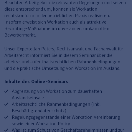
Finden Sie Ihr Thema
Personalmanagement und
Entgeltabrechnung
Familien- und Erbrecht
Beachten Arbeitgeber die relevanten Regelungen und setzen
Organisation
diese entsprechend um, können sie Workation
Finden Sie Ihr Thema
Steuerkanzlei und Gebühren
Miet- und WE-Recht
Miet- und Bestandsverwaltung
Arbeitsschutz & BGM
rechtskonform in der betrieblichen Praxis realisieren.
Personalentwicklung und
Insofern erweist sich Workation auch als attraktive
Talentmanagement
Software und Tools
Rechtsanwaltskanzlei und Gebühren
WEG-Verwaltung
TV-L
Zurück
Recruiting-Maßnahme im unverändert umkämpften
Persönlichkeitsentwicklung
Finden Sie Ihr Thema
Verkehrsrecht
Wohnungswirtschaft
TVöD
Bewerbermarkt.
Wirtschaftsrecht
Immobilienverwaltung
Kommunale Finanzen
Arbeitsschutz
Produktpräsentationen
Unser Experte Jan Peters, Rechtsanwalt und Fachanwalt für
Arbeitsrecht informiert Sie in diesem Seminar über die
Sozialrecht
SGB & Sozialwesen
Betriebliches
arbeits- und aufenthaltsrechtlichen Rahmenbedingungen
Gesundheitsmanagement
Finden Sie Ihr Thema
Compliance
und die praktische Umsetzung von Workation im Ausland.
Insolvenzrecht
Haufe Personal Office
Inhalte des Online-Seminars
Medizinrecht
Haufe Finance Office
Abgrenzung von Workation zum dauerhaften
Auslandseinsatz
Haufe Zeugnis Manager
Arbeitsrechtliche Rahmenbedingungen (inkl.
Beschäftigtendatenschutz)
Sozialrechtprodukte
Regelungsgegenstände einer Workation Vereinbarung
sowie einer Workation Policy
Haufe Arbeitsschutz
Was ist zum Schutz von Geschäftsgeheimnissen und zur