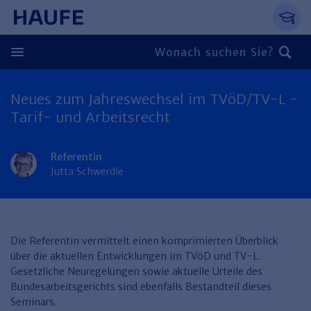
Springe direkt zum Hauptinhalt, zur Naviga
Zum Hauptinhalt springen
Zur Navigation springen
Zur Suche springen
Neues zum Jahreswechsel im TVöD/TV-L -
Zurück
Tarif- und Arbeitsrecht
Zurück
Referentin
Personal
Jutta Schwerdle
Steuern & Rechnungswesen
Zurück
Finden Sie Ihr Thema
Zurück
Finden Sie Ihr Thema
Arbeitsrecht
Recht & Compliance
Die Referentin vermittelt einen komprimierten Überblick
Zurück
über die aktuellen Entwicklungen im TVöD und TV-L.
Entgeltabrechnung
Steuerrecht
Immobilien
Gesetzliche Neuregelungen sowie aktuelle Urteile des
Finden Sie Ihr Thema
Bundesarbeitsgerichts sind ebenfalls Bestandteil dieses
Führung
Rechnungswesen
Öffentlicher Dienst
Zurück
Seminars.