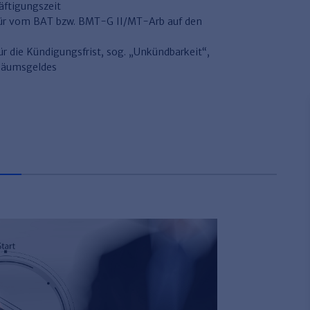
äftigungszeit
 für vom BAT bzw. BMT-G II/MT-Arb auf den
r die Kündigungsfrist, sog. „Unkündbarkeit“,
iläumsgeldes
G