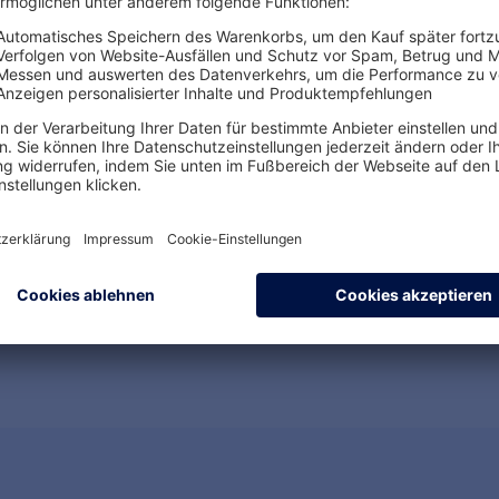
Arbeit nach
vermin
Mutterschutz und
Erwerb
Elternzeit
Auswir
TVöD/T
MEHR ERFAHREN
MEHR E