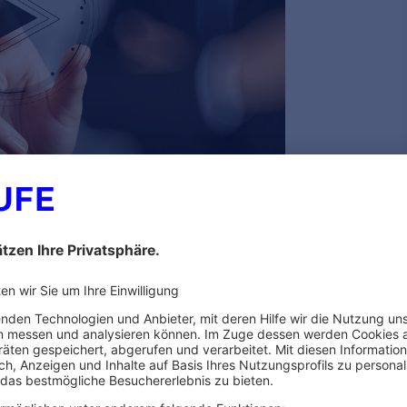
eser Referentin
TV-L
TV-L
Wiederaufnahme der
Renten