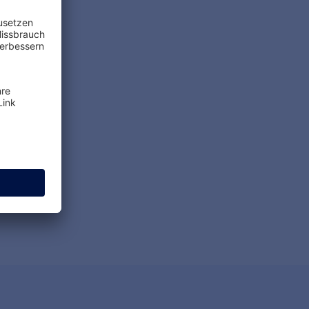
derter
TVöD/TV-L
sfähigkeit –
kungen im
V-L
RFAHREN
MEHR ERFAHREN