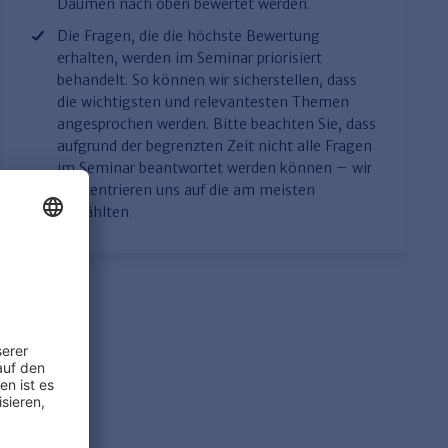
Daumen nach oben bewertet werden.
Die Fragen, die die höchste Bewertung
erhalten, werden im Seminar priorisiert
behandelt. So können wir sicherstellen, dass
die wichtigsten und relevantesten Themen
angesprochen werden. Bitte beachten Sie, dass
aufgrund der begrenzten Zeit nicht alle Fragen
im Seminar beantwortet werden können – wir
konzentrieren uns auf die am meisten
gewählten.
TV-L
 wegen
Beschäftigungszeit 