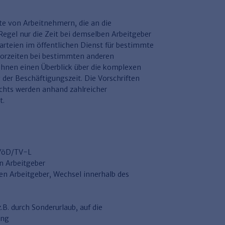
hte von Arbeitnehmern, die an die
Regel nur die Zeit bei demselben Arbeitgeber
parteien im öffentlichen Dienst für bestimmte
Vorzeiten bei bestimmten anderen
 Ihnen einen Überblick über die komplexen
er Beschäftigungszeit. Die Vorschriften
ichts werden anhand zahlreicher
t.
TVöD/TV-L
n Arbeitgeber
n Arbeitgeber, Wechsel innerhalb des
B. durch Sonderurlaub, auf die
ung