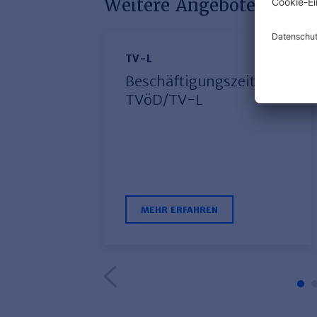
Weitere Angebote mit di
TV-L
Beschäftigungszeit im
TVöD/TV-L
MEHR ERFAHREN