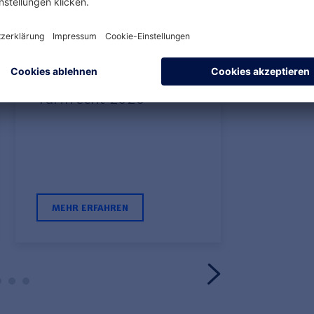
eser Referentin
TV-L
TV-L
Update Arbeits- und
Wieder
Tarifrecht 2026
Arbeit 
Mutter
Elternz
MEHR ERFAHREN
MEHR E