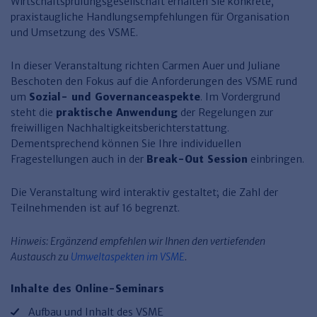
Finden Sie Ihr Thema
Wirtschaftsprüfungsgesellschaft erhalten Sie konkrete,
Personalmanagement und
Entgeltabrechnung
Familien- und Erbrecht
Organisation
praxistaugliche Handlungsempfehlungen für Organisation
Finden Sie Ihr Thema
Steuerkanzlei und Gebühren
Miet- und WE-Recht
Miet- und Bestandsverwaltung
Arbeitsschutz & BGM
und Umsetzung des VSME.
Personalentwicklung und
Talentmanagement
Software und Tools
Rechtsanwaltskanzlei und Gebühren
WEG-Verwaltung
TV-L
Zurück
In dieser Veranstaltung richten Carmen Auer und Juliane
Beschoten den Fokus auf die Anforderungen des VSME rund
Persönlichkeitsentwicklung
Finden Sie Ihr Thema
Verkehrsrecht
Wohnungswirtschaft
TVöD
um
Sozial- und Governanceaspekte
. Im Vordergrund
Wirtschaftsrecht
Immobilienverwaltung
Kommunale Finanzen
Arbeitsschutz
steht die
praktische Anwendung
der Regelungen zur
Produktpräsentationen
freiwilligen Nachhaltigkeitsberichterstattung.
Sozialrecht
SGB & Sozialwesen
Betriebliches
Dementsprechend können Sie Ihre individuellen
Gesundheitsmanagement
Fragestellungen auch in der
Break-Out Session
einbringen.
Finden Sie Ihr Thema
Compliance
Insolvenzrecht
Haufe Personal Office
Die Veranstaltung wird interaktiv gestaltet; die Zahl der
Teilnehmenden ist auf 16 begrenzt.
Medizinrecht
Haufe Finance Office
Hinweis: Ergänzend empfehlen wir Ihnen den vertiefenden
Haufe Zeugnis Manager
Austausch zu
Umweltaspekten im VSME
.
Sozialrechtprodukte
Inhalte des Online-Seminars
Haufe Arbeitsschutz
Aufbau und Inhalt des VSME