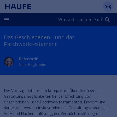
Springe direkt zum Hauptinhalt, zur Naviga
Zum Hauptinhalt springen
Zur Navigation springen
Zur Suche springen
Das Geschiedenen- und das
Zurück
Patchworktestament
Zurück
Referentin
Personal
Julia Roglmeier
Steuern & Rechnungswesen
Zurück
Finden Sie Ihr Thema
Zurück
Finden Sie Ihr Thema
Arbeitsrecht
Recht & Compliance
Der Vortrag bietet einen kompakten Überblick über die
Zurück
Gestaltungsmöglichkeiten bei der Errichtung von
Entgeltabrechnung
Steuerrecht
Immobilien
Geschiedenen- und Patchworktestamenten. Erörtert und
Finden Sie Ihr Thema
dargestellt werden insbesondere die Gestaltungsmodelle der
Führung
Rechnungswesen
Öffentlicher Dienst
Zurück
Vor- und Nacherbenlösung, der Vermächtnislösung und