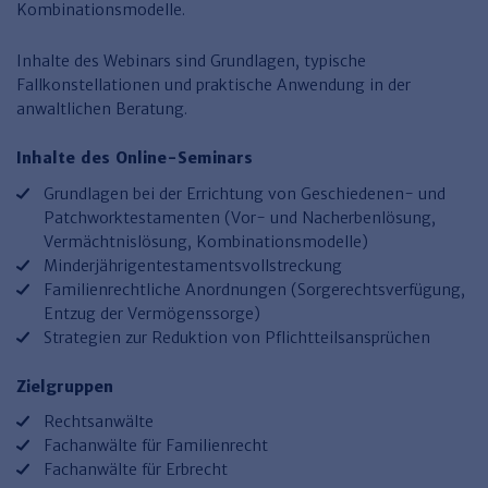
Finden Sie Ihr Thema
Personalmanagement und
Entgeltabrechnung
Familien- und Erbrecht
Kombinationsmodelle.
Organisation
Finden Sie Ihr Thema
Steuerkanzlei und Gebühren
Miet- und WE-Recht
Miet- und Bestandsverwaltung
Arbeitsschutz & BGM
Inhalte des Webinars sind Grundlagen, typische
Personalentwicklung und
Talentmanagement
Fallkonstellationen und praktische Anwendung in der
Software und Tools
Rechtsanwaltskanzlei und Gebühren
WEG-Verwaltung
TV-L
Zurück
anwaltlichen Beratung​.
Persönlichkeitsentwicklung
Finden Sie Ihr Thema
Verkehrsrecht
Wohnungswirtschaft
TVöD
Inhalte des Online-Seminars
Wirtschaftsrecht
Immobilienverwaltung
Kommunale Finanzen
Arbeitsschutz
Produktpräsentationen
​Grundlagen bei der Errichtung von Geschiedenen- und
Sozialrecht
SGB & Sozialwesen
Betriebliches
Patchworktestamenten (Vor- und Nacherbenlösung,
Gesundheitsmanagement
Vermächtnislösung, Kombinationsmodelle)
Finden Sie Ihr Thema
Compliance
Minderjährigentestamentsvollstreckung
Familienrechtliche Anordnungen (Sorgerechtsverfügung,
Insolvenzrecht
Haufe Personal Office
Entzug der Vermögenssorge)
Medizinrecht
Haufe Finance Office
Strategien zur Reduktion von Pflichtteilsansprüchen​
Haufe Zeugnis Manager
Zielgruppen
Sozialrechtprodukte
Rechtsanwälte
Fachanwälte für Familienrecht
Haufe Arbeitsschutz
Fachanwälte für Erbrecht