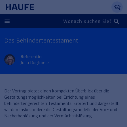
Springe direkt zum Hauptinhalt, zur Naviga
Zum Hauptinhalt springen
Zur Navigation springen
Zur Suche springen
Das Behindertentestament
Zurück
Zurück
Referentin
Julia Roglmeier
Personal
Steuern & Rechnungswesen
Zurück
Finden Sie Ihr Thema
Zurück
Der Vortrag bietet einen kompakten Überblick über die
Finden Sie Ihr Thema
Arbeitsrecht
Recht & Compliance
Gestaltungsmöglichkeiten bei Errichtung eines
Zurück
behindertengerechten Testaments. Erörtert und dargestellt
Entgeltabrechnung
Steuerrecht
Immobilien
werden insbesondere die Gestaltungsmodelle der Vor- und
Nacherbenlösung und der Vermächtnislösung.
Finden Sie Ihr Thema
Führung
Rechnungswesen
Öffentlicher Dienst
Zurück