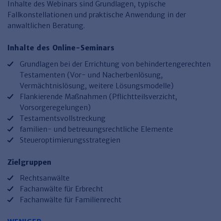
Finden Sie Ihr Thema
Personalmanagement und
Entgeltabrechnung
Familien- und Erbrecht
Inhalte des Webinars sind Grundlagen, typische
Organisation
Fallkonstellationen und praktische Anwendung in der
Finden Sie Ihr Thema
Steuerkanzlei und Gebühren
Miet- und WE-Recht
Miet- und Bestandsverwaltung
Arbeitsschutz & BGM
anwaltlichen Beratung.
Personalentwicklung und
Talentmanagement
Software und Tools
Rechtsanwaltskanzlei und Gebühren
WEG-Verwaltung
TV-L
Zurück
Inhalte des Online-Seminars
Persönlichkeitsentwicklung
Finden Sie Ihr Thema
Verkehrsrecht
Wohnungswirtschaft
TVöD
Grundlagen bei der Errichtung von behindertengerechten
Testamenten (Vor- und Nacherbenlösung,
Wirtschaftsrecht
Immobilienverwaltung
Kommunale Finanzen
Arbeitsschutz
Produktpräsentationen
Vermächtnislösung, weitere Lösungsmodelle)
Sozialrecht
SGB & Sozialwesen
Betriebliches
Flankierende Maßnahmen (Pflichtteilsverzicht,
Gesundheitsmanagement
Vorsorgeregelungen)
Finden Sie Ihr Thema
Compliance
Testamentsvollstreckung
familien- und betreuungsrechtliche Elemente
Insolvenzrecht
Haufe Personal Office
Steueroptimierungsstrategien
Medizinrecht
Haufe Finance Office
Zielgruppen
Haufe Zeugnis Manager
Rechtsanwälte
Fachanwälte für Erbrecht
Sozialrechtprodukte
Fachanwälte für Familienrecht
Haufe Arbeitsschutz