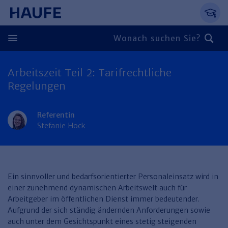
Springe direkt zum Hauptinhalt, zur Naviga
Zum Hauptinhalt springen
Zur Navigation springen
Zur Suche springen
Arbeitszeit Teil 2: Tarifrechtliche
Zurück
Regelungen
Zurück
Referentin
Personal
Stefanie Hock
Steuern & Rechnungswesen
Zurück
Finden Sie Ihr Thema
Zurück
Finden Sie Ihr Thema
Arbeitsrecht
Recht & Compliance
​Ein sinnvoller und bedarfsorientierter Personaleinsatz wird in
Zurück
einer zunehmend dynamischen Arbeitswelt auch für
Entgeltabrechnung
Steuerrecht
Immobilien
Arbeitgeber im öffentlichen Dienst immer bedeutender.
Finden Sie Ihr Thema
Aufgrund der sich ständig ändernden Anforderungen sowie
Führung
Rechnungswesen
Öffentlicher Dienst
Zurück
auch unter dem Gesichtspunkt eines stetig steigenden