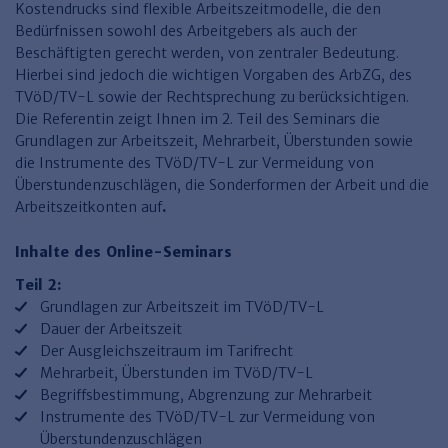
Finden Sie Ihr Thema
Personalmanagement und
Entgeltabrechnung
Familien- und Erbrecht
Kostendrucks sind flexible Arbeitszeitmodelle, die den
Organisation
Bedürfnissen sowohl des Arbeitgebers als auch der
Finden Sie Ihr Thema
Steuerkanzlei und Gebühren
Miet- und WE-Recht
Miet- und Bestandsverwaltung
Arbeitsschutz & BGM
Beschäftigten gerecht werden, von zentraler Bedeutung.
Personalentwicklung und
Hierbei sind jedoch die wichtigen Vorgaben des ArbZG, des
Talentmanagement
Software und Tools
Rechtsanwaltskanzlei und Gebühren
WEG-Verwaltung
TV-L
Zurück
TVöD/TV-L sowie der Rechtsprechung zu berücksichtigen.
Persönlichkeitsentwicklung
Finden Sie Ihr Thema
Verkehrsrecht
Wohnungswirtschaft
TVöD
Die Referentin zeigt Ihnen im 2. Teil des Seminars die
Grundlagen zur Arbeitszeit, Mehrarbeit, Überstunden sowie
Wirtschaftsrecht
Immobilienverwaltung
Kommunale Finanzen
Arbeitsschutz
Produktpräsentationen
die Instrumente des TVöD/TV-L zur Vermeidung von
Überstundenzuschlägen, die Sonderformen der Arbeit und die
Sozialrecht
SGB & Sozialwesen
Betriebliches
Arbeitszeitkonten auf
.
Gesundheitsmanagement
Finden Sie Ihr Thema
Compliance
Inhalte des Online-Seminars
Insolvenzrecht
Haufe Personal Office
​Teil 2:
Grundlagen zur Arbeitszeit im TVöD/TV-L
Medizinrecht
Haufe Finance Office
Dauer der Arbeitszeit
Haufe Zeugnis Manager
Der Ausgleichszeitraum im Tarifrecht
Mehrarbeit, Überstunden im TVöD/TV-L
Sozialrechtprodukte
Begriffsbestimmung, Abgrenzung zur Mehrarbeit
Instrumente des TVöD/TV-L zur Vermeidung von
Haufe Arbeitsschutz
Überstundenzuschlägen