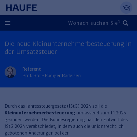
Springe direkt zum Hauptinhalt, zur Naviga
Zum Hauptinhalt springen
Zur Navigation springen
Zur Suche springen
Die neue Kleinunternehmerbesteuerung in
Zurück
der Umsatzsteuer
Zurück
Referent
Personal
Prof. Rolf-Rüdiger Radeisen
Steuern & Rechnungswesen
Zurück
Finden Sie Ihr Thema
Zurück
Finden Sie Ihr Thema
Arbeitsrecht
Recht & Compliance
Durch das Jahressteuergesetz (JStG) 2024 soll die
Zurück
Kleinunternehmerbesteuerung
umfassend zum 1.1.2025
Entgeltabrechnung
Steuerrecht
Immobilien
geändert werden. Die Bundesregierung hat den Entwurf des
Finden Sie Ihr Thema
JStG 2024 verabschiedet, in dem auch die unionsrechtlich
Führung
Rechnungswesen
Öffentlicher Dienst
Zurück
gebotenen Änderungen bei der