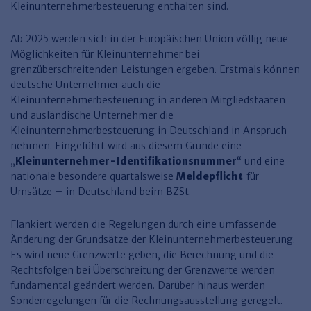
Finden Sie Ihr Thema
Personalmanagement und
Entgeltabrechnung
Familien- und Erbrecht
Kleinunternehmerbesteuerung enthalten sind.
Organisation
Finden Sie Ihr Thema
Steuerkanzlei und Gebühren
Miet- und WE-Recht
Miet- und Bestandsverwaltung
Arbeitsschutz & BGM
Ab 2025 werden sich in der Europäischen Union völlig neue
Personalentwicklung und
Talentmanagement
Möglichkeiten für Kleinunternehmer bei
Software und Tools
Rechtsanwaltskanzlei und Gebühren
WEG-Verwaltung
TV-L
Zurück
grenzüberschreitenden Leistungen ergeben. Erstmals können
Persönlichkeitsentwicklung
Finden Sie Ihr Thema
Verkehrsrecht
Wohnungswirtschaft
TVöD
deutsche Unternehmer auch die
Kleinunternehmerbesteuerung in anderen Mitgliedstaaten
Wirtschaftsrecht
Immobilienverwaltung
Kommunale Finanzen
Arbeitsschutz
Produktpräsentationen
und ausländische Unternehmer die
Kleinunternehmerbesteuerung in Deutschland in Anspruch
Sozialrecht
SGB & Sozialwesen
Betriebliches
nehmen. Eingeführt wird aus diesem Grunde eine
Gesundheitsmanagement
Finden Sie Ihr Thema
Compliance
„
Kleinunternehmer-Identifikationsnummer
“ und eine
nationale besondere quartalsweise
Meldepflicht
für
Insolvenzrecht
Haufe Personal Office
Umsätze – in Deutschland beim BZSt.
Medizinrecht
Haufe Finance Office
Flankiert werden die Regelungen durch eine umfassende
Änderung der Grundsätze der Kleinunternehmerbesteuerung.
Haufe Zeugnis Manager
Es wird neue Grenzwerte geben, die Berechnung und die
Sozialrechtprodukte
Rechtsfolgen bei Überschreitung der Grenzwerte werden
fundamental geändert werden. Darüber hinaus werden
Haufe Arbeitsschutz
Sonderregelungen für die Rechnungsausstellung geregelt.