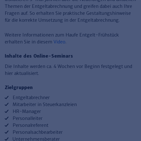
Finden Sie Ihr Thema
Personalmanagement und
Entgeltabrechnung
Familien- und Erbrecht
Themen der Entgeltabrechnung und greifen dabei auch Ihre
Organisation
Finden Sie Ihr Thema
Steuerkanzlei und Gebühren
Miet- und WE-Recht
Miet- und Bestandsverwaltung
Fragen auf. So erhalten Sie praktische Gestaltungshinweise
Arbeitsschutz & BGM
Personalentwicklung und
für die korrekte Umsetzung in der Entgeltabrechnung.
Talentmanagement
Software und Tools
Rechtsanwaltskanzlei und Gebühren
WEG-Verwaltung
TV-L
Zurück
Weitere Informationen zum Haufe Entgelt-Frühstück
Persönlichkeitsentwicklung
Finden Sie Ihr Thema
Verkehrsrecht
Wohnungswirtschaft
TVöD
erhalten Sie in diesem
Video
.
Wirtschaftsrecht
Immobilienverwaltung
Kommunale Finanzen
Arbeitsschutz
Produktpräsentationen
Inhalte des Online-Seminars
Sozialrecht
SGB & Sozialwesen
Betriebliches
Die Inhalte werden ca. 4 Wochen vor Beginn festgelegt und
Gesundheitsmanagement
Finden Sie Ihr Thema
Compliance
hier aktualisiert.
Insolvenzrecht
Haufe Personal Office
Zielgruppen
Medizinrecht
Haufe Finance Office
Entgeltabrechner
Mitarbeiter in Steuerkanzleien
Haufe Zeugnis Manager
HR-Manager
Personalleiter
Sozialrechtprodukte
Personalreferent
Personalsachbearbeiter
Haufe Arbeitsschutz
Unternehmensberater