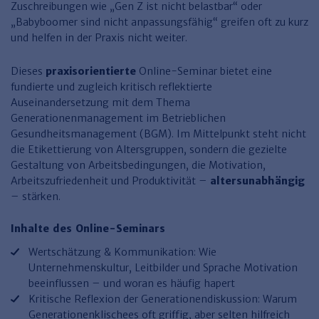
Finden Sie Ihr Thema
Personalmanagement und
Entgeltabrechnung
Familien- und Erbrecht
Zuschreibungen wie „Gen Z ist nicht belastbar“ oder
Organisation
„Babyboomer sind nicht anpassungsfähig“ greifen oft zu kurz
Finden Sie Ihr Thema
Steuerkanzlei und Gebühren
Miet- und WE-Recht
Miet- und Bestandsverwaltung
Arbeitsschutz & BGM
und helfen in der Praxis nicht weiter.
Personalentwicklung und
Talentmanagement
Software und Tools
Rechtsanwaltskanzlei und Gebühren
WEG-Verwaltung
TV-L
Zurück
Dieses
praxisorientierte
Online-Seminar bietet eine
Persönlichkeitsentwicklung
Finden Sie Ihr Thema
Verkehrsrecht
Wohnungswirtschaft
TVöD
fundierte und zugleich kritisch reflektierte
Auseinandersetzung mit dem Thema
Wirtschaftsrecht
Immobilienverwaltung
Kommunale Finanzen
Arbeitsschutz
Produktpräsentationen
Generationenmanagement im Betrieblichen
Gesundheitsmanagement (BGM). Im Mittelpunkt steht nicht
Sozialrecht
SGB & Sozialwesen
Betriebliches
die Etikettierung von Altersgruppen, sondern die gezielte
Gesundheitsmanagement
Finden Sie Ihr Thema
Compliance
Gestaltung von Arbeitsbedingungen, die Motivation,
Arbeitszufriedenheit und Produktivität –
altersunabhängig
Insolvenzrecht
Haufe Personal Office
– stärken.
Medizinrecht
Haufe Finance Office
Inhalte des Online-Seminars
Haufe Zeugnis Manager
Wertschätzung & Kommunikation: Wie
Unternehmenskultur, Leitbilder und Sprache Motivation
Sozialrechtprodukte
beeinflussen – und woran es häufig hapert
Kritische Reflexion der Generationendiskussion: Warum
Haufe Arbeitsschutz
Generationenklischees oft griffig, aber selten hilfreich