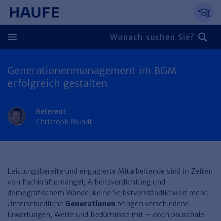
Springe direkt zum Hauptinhalt, zur Naviga
Zum Hauptinhalt springen
Zur Navigation springen
Zur Suche springen
Generationenmanagement im BGM
Zurück
erfolgreich gestalten
Zurück
Referent
Personal
Christoph Mundt
Steuern & Rechnungswesen
Zurück
Finden Sie Ihr Thema
Zurück
Finden Sie Ihr Thema
Arbeitsrecht
Recht & Compliance
Leistungsbereite und engagierte Mitarbeitende sind in Zeiten
Zurück
von Fachkräftemangel, Arbeitsverdichtung und
Entgeltabrechnung
Steuerrecht
Immobilien
demografischem Wandel keine Selbstverständlichkeit mehr.
Finden Sie Ihr Thema
Unterschiedliche
Generationen
bringen verschiedene
Führung
Rechnungswesen
Öffentlicher Dienst
Zurück
Erwartungen, Werte und Bedürfnisse mit – doch pauschale