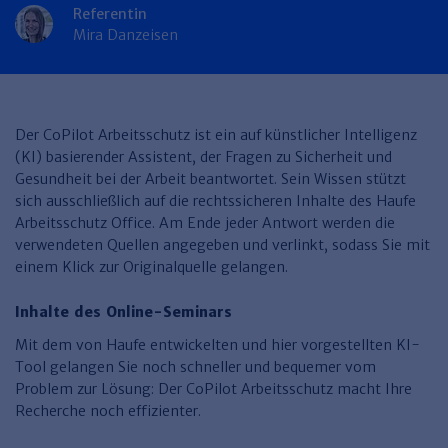
Finden Sie Ihr Thema
Personalmanagement und
Entgeltabrechnung
Familien- und Erbrecht
Referentin
Organisation
Mira Danzeisen
Finden Sie Ihr Thema
Steuerkanzlei und Gebühren
Miet- und WE-Recht
Miet- und Bestandsverwaltung
Arbeitsschutz & BGM
Personalentwicklung und
Talentmanagement
Software und Tools
Rechtsanwaltskanzlei und Gebühren
WEG-Verwaltung
TV-L
Zurück
Persönlichkeitsentwicklung
Finden Sie Ihr Thema
Verkehrsrecht
Wohnungswirtschaft
TVöD
Der CoPilot Arbeitsschutz ist ein auf künstlicher Intelligenz
Wirtschaftsrecht
Immobilienverwaltung
Kommunale Finanzen
Arbeitsschutz
(KI) basierender Assistent, der Fragen zu Sicherheit und
Produktpräsentationen
Gesundheit bei der Arbeit beantwortet. Sein Wissen stützt
Sozialrecht
SGB & Sozialwesen
Betriebliches
sich ausschließlich auf die rechtssicheren Inhalte des Haufe
Gesundheitsmanagement
Arbeitsschutz Office. Am Ende jeder Antwort werden die
Finden Sie Ihr Thema
Compliance
verwendeten Quellen angegeben und verlinkt, sodass Sie mit
einem Klick zur Originalquelle gelangen.
Insolvenzrecht
Haufe Personal Office
Medizinrecht
Haufe Finance Office
Inhalte des Online-Seminars
Mit dem von Haufe entwickelten und hier vorgestellten KI-
Haufe Zeugnis Manager
Tool gelangen Sie noch schneller und bequemer vom
Sozialrechtprodukte
Problem zur Lösung: Der CoPilot Arbeitsschutz macht Ihre
Recherche noch effizienter.
Haufe Arbeitsschutz