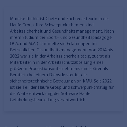
Finden Sie Ihr Thema
Personalmanagement und
Entgeltabrechnung
Familien- und Erbrecht
Organisation
Finden Sie Ihr Thema
Steuerkanzlei und Gebühren
Miet- und WE-Recht
Miet- und Bestandsverwaltung
Arbeitsschutz & BGM
Personalentwicklung und
Mareike Riehle ist Chef- und Fachredakteurin in der
Talentmanagement
Software und Tools
Rechtsanwaltskanzlei und Gebühren
WEG-Verwaltung
TV-L
Haufe Group. Ihre Schwerpunktthemen sind
Zurück
Arbeitssicherheit und Gesundheitsmanagement. Nach
Persönlichkeitsentwicklung
Finden Sie Ihr Thema
Verkehrsrecht
Wohnungswirtschaft
TVöD
ihrem Studium der Sport- und Gesundheitspädagogik
(B.A. und M.A.) sammelte sie Erfahrungen im
Wirtschaftsrecht
Immobilienverwaltung
Kommunale Finanzen
Arbeitsschutz
Produktpräsentationen
Betrieblichen Gesundheitsmanagement. Von 2014 bis
Sozialrecht
SGB & Sozialwesen
Betriebliches
2022 war sie in der Arbeitssicherheit tätig, zuerst als
Gesundheitsmanagement
Mitarbeiterin in der Arbeitsschutzabteilung eines
Finden Sie Ihr Thema
Compliance
größeren Produktionsunternehmens und später als
Beraterin bei einem Dienstleister für die
Insolvenzrecht
Haufe Personal Office
sicherheitstechnische Betreuung von KMU. Seit 2022
Medizinrecht
Haufe Finance Office
ist sie Teil der Haufe Group und schwerpunktmäßig für
die Weiterentwicklung der Software Haufe
Haufe Zeugnis Manager
Gefährdungsbeurteilung verantwortlich.
Sozialrechtprodukte
Haufe Arbeitsschutz