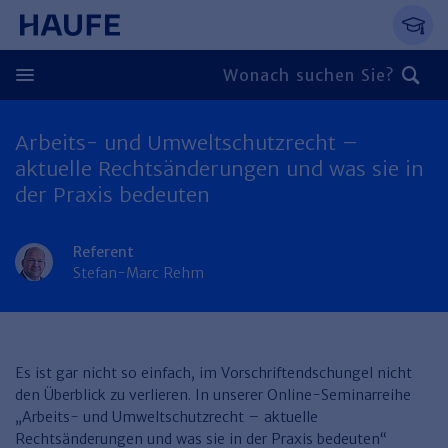
Springe direkt zum Hauptinhalt, zur Naviga
Zum Hauptinhalt springen
Zur Navigation springen
Zur Suche springen
Arbeits- und Umweltschutzrecht –
Zurück
aktuelle Rechtsänderungen und was sie in
der Praxis bedeuten
Zurück
Personal
Referent
Steuern & Rechnungswesen
Zurück
Stefan-Marc Rehm
Finden Sie Ihr Thema
Zurück
Finden Sie Ihr Thema
Arbeitsrecht
Recht & Compliance
Zurück
​Es ist gar nicht so einfach, im Vorschriftendschungel nicht
Entgeltabrechnung
Steuerrecht
Immobilien
den Überblick zu verlieren. In unserer Online-Seminarreihe
Finden Sie Ihr Thema
Führung
Rechnungswesen
„Arbeits- und Umweltschutzrecht – aktuelle
Öffentlicher Dienst
Zurück
Rechtsänderungen und was sie in der Praxis bedeuten“