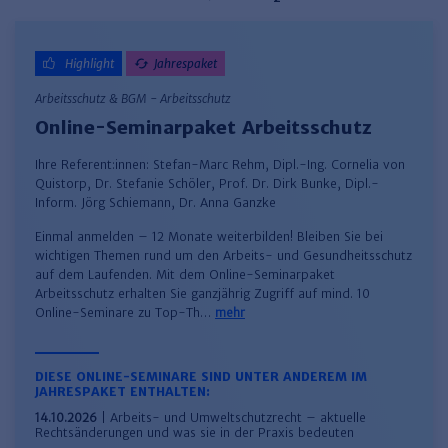
Haufe TVöD/TV-L Office
Haufe Immobilien
Highlight
Jahrespaket
Arbeitsschutz & BGM - Arbeitsschutz
Online-Seminarpaket Arbeitsschutz
Ihre Referent:innen:
Stefan-Marc Rehm
,
Dipl.-Ing. Cornelia von
Quistorp
,
Dr. Stefanie Schöler
,
Prof. Dr. Dirk Bunke
,
Dipl.-
Inform. Jörg Schiemann
,
Dr. Anna Ganzke
Einmal anmelden – 12 Monate weiterbilden! Bleiben Sie bei
wichtigen Themen rund um den Arbeits- und Gesundheitsschutz
auf dem Laufenden. Mit dem Online-Seminarpaket
Arbeitsschutz erhalten Sie ganzjährig Zugriff auf mind. 10
Online-Seminare zu Top-Th…
mehr
DIESE ONLINE-SEMINARE SIND UNTER ANDEREM IM
JAHRESPAKET ENTHALTEN:
14.10.2026
| Arbeits- und Umweltschutzrecht – aktuelle
Rechtsänderungen und was sie in der Praxis bedeuten