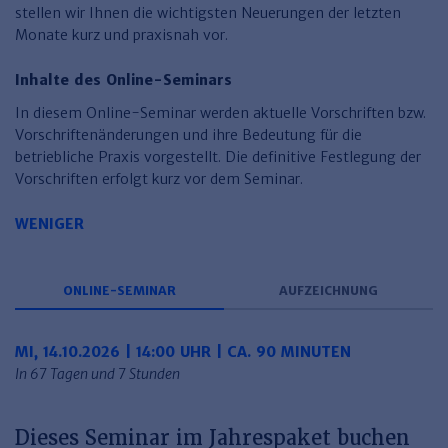
Finden Sie Ihr Thema
Personalmanagement und
Entgeltabrechnung
Familien- und Erbrecht
stellen wir Ihnen die wichtigsten Neuerungen der letzten
Organisation
Monate kurz und praxisnah vor.
Finden Sie Ihr Thema
Steuerkanzlei und Gebühren
Miet- und WE-Recht
Miet- und Bestandsverwaltung
Arbeitsschutz & BGM
Personalentwicklung und
Talentmanagement
Software und Tools
Rechtsanwaltskanzlei und Gebühren
WEG-Verwaltung
TV-L
Inhalte des Online-Seminars
Zurück
​In diesem Online-Seminar werden aktuelle Vorschriften bzw.
Persönlichkeitsentwicklung
Finden Sie Ihr Thema
Verkehrsrecht
Wohnungswirtschaft
TVöD
Vorschriftenänderungen und ihre Bedeutung für die
Wirtschaftsrecht
Immobilienverwaltung
Kommunale Finanzen
Arbeitsschutz
betriebliche Praxis vorgestellt. Die definitive Festlegung der
Produktpräsentationen
Vorschriften erfolgt kurz vor dem Seminar.​​​
Sozialrecht
SGB & Sozialwesen
Betriebliches
Gesundheitsmanagement
WENIGER
Finden Sie Ihr Thema
Compliance
Insolvenzrecht
Haufe Personal Office
ONLINE-SEMINAR
AUFZEICHNUNG
Medizinrecht
Haufe Finance Office
Haufe Zeugnis Manager
MI, 14.10.2026 | 14:00 UHR | CA. 90 MINUTEN
In 67 Tagen und 7 Stunden
Sozialrechtprodukte
Haufe Arbeitsschutz
Dieses Seminar im Jahrespaket buchen