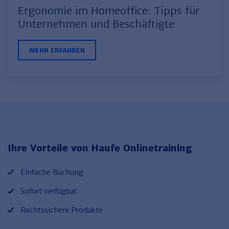
Haufe TVöD/TV-L Office
Ergonomie im Homeoffice: Tipps für
Unternehmen und Beschäftigte
Haufe Immobilien
MEHR ERFAHREN
Ihre Vorteile von Haufe Onlinetraining
Einfache Buchung
Sofort verfügbar
Rechtssichere Produkte