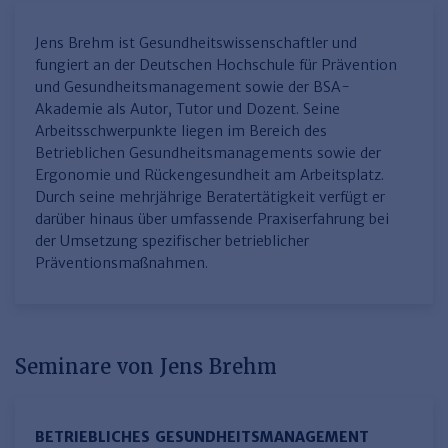
Finden Sie Ihr Thema
Personalmanagement und
Entgeltabrechnung
Familien- und Erbrecht
Organisation
Finden Sie Ihr Thema
Steuerkanzlei und Gebühren
Miet- und WE-Recht
Miet- und Bestandsverwaltung
Jens Brehm ist Gesundheitswissenschaftler und
Arbeitsschutz & BGM
Personalentwicklung und
fungiert an der Deutschen Hochschule für Prävention
Talentmanagement
Software und Tools
Rechtsanwaltskanzlei und Gebühren
WEG-Verwaltung
TV-L
und Gesundheitsmanagement sowie der BSA-
Zurück
Akademie als Autor, Tutor und Dozent. Seine
Persönlichkeitsentwicklung
Finden Sie Ihr Thema
Verkehrsrecht
Wohnungswirtschaft
TVöD
Arbeitsschwerpunkte liegen im Bereich des
Betrieblichen Gesundheitsmanagements sowie der
Wirtschaftsrecht
Immobilienverwaltung
Kommunale Finanzen
Arbeitsschutz
Produktpräsentationen
Ergonomie und Rückengesundheit am Arbeitsplatz.
Sozialrecht
SGB & Sozialwesen
Betriebliches
Durch seine mehrjährige Beratertätigkeit verfügt er
Gesundheitsmanagement
darüber hinaus über umfassende Praxiserfahrung bei
Finden Sie Ihr Thema
Compliance
der Umsetzung spezifischer betrieblicher
Präventionsmaßnahmen.
Insolvenzrecht
Haufe Personal Office
Medizinrecht
Haufe Finance Office
Haufe Zeugnis Manager
Seminare von Jens Brehm
Sozialrechtprodukte
Haufe Arbeitsschutz
BETRIEBLICHES GESUNDHEITSMANAGEMENT