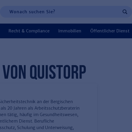
 Navigation, oder zur Suche:
Suchen
Recht & Compliance
Immobilien
Öffentlicher Dienst
Führung
Entgeltabrechnung
Rechtsanwaltskanzlei und
Wohnungswirtschaft
Kommunale Finanzen
Haufe Zeugnis Manager
Personalmanagement und
Steuerkanzlei und
Verkehrsrecht
Immobilienverwaltung
SGB & Sozialwesen
Sozialrechtprodukte
P
S
W
H
A VON QUISTORP
Gebühren
Organisation
Gebühren
T
Medizinrecht
Sicherheitstechnik an der Bergischen
ls 20 Jahren als Arbeitsschutzberaterin
chen tätig, häufig im Gesundheitswesen,
ntlichem Dienst. Berufliche
sschutz, Schulung und Unterweisung,