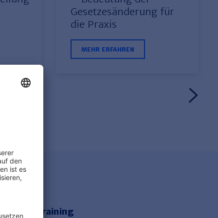
Gesetzesänderung für
die Praxis
MEHR ERFAHREN
e Onlinetraining