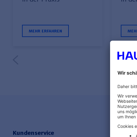
MEHR ERFAHREN
MEH
Kundenservice