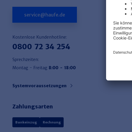
service@haufe.de
Kostenlose Kundenhotline:
0800 72 34 254
Sprechzeiten:
Montag - Freitag
8:00 - 18:00
Systemvoraussetzungen
Zahlungsarten
Bankeinzug
Rechnung