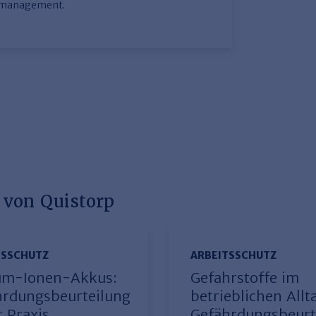
tsmanagement.
 von Quistorp
TSSCHUTZ
ARBEITSSCHUTZ
ium-Ionen-Akkus:
Gefahrstoffe im
hrdungsbeurteilung
betrieblichen Allt
r Praxis
Gefährdungsbeurt