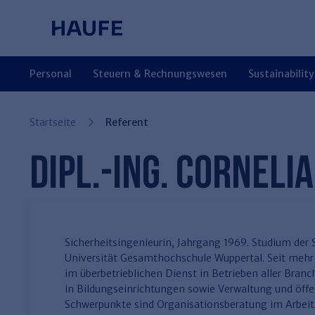
Springe direkt zum Hauptinhalt, zur
Zum Hauptinhalt springen
Zur Navigation springen
Zur Suche springen
Personal
Steuern & Rechnungswesen
Sustainability
Finden Sie Ihr Thema
Finden Sie Ihr Thema
Finden Sie Ihr Thema
Finden Sie Ihr Thema
Finden Sie Ihr Thema
Finden Sie Ihr Thema
Finden Sie Ihr Thema
Startseite
Referent
Arbeitsrecht
Steuerrecht
Familien- und Erbrecht
Miet- und
TV-L
Arbeitsschutz
Haufe Personal Office
Entgeltabrechnung
Rechnungswesen
Miet- und WE-Recht
WEG-Verwaltung
TVöD
Betriebliches
Haufe Finance Office
DIPL.-ING. CORNELI
Bestandsverwaltung
Gesundheitsmanagement
Haufe Immobilien
Compliance
Insolvenzrecht
Sicherheitsingenieurin, Jahrgang 1969. Studium der 
Universität Gesamthochschule Wuppertal. Seit mehr a
im überbetrieblichen Dienst in Betrieben aller Bran
in Bildungseinrichtungen sowie Verwaltung und öffe
Schwerpunkte sind Organisationsberatung im Arbeit