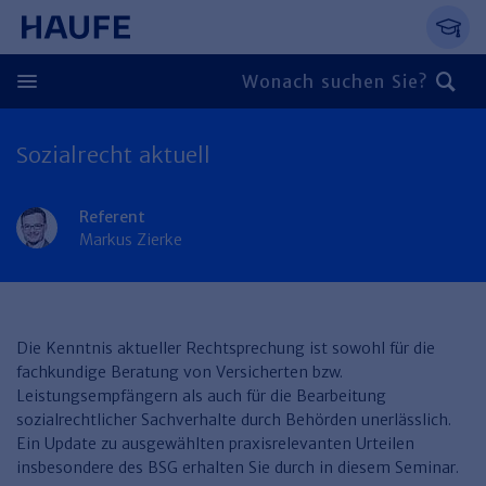
Springe direkt zum Hauptinhalt, zur Naviga
Zum Hauptinhalt springen
Zur Navigation springen
Zur Suche springen
Sozialrecht aktuell
Zurück
Zurück
Referent
Markus Zierke
Personal
Steuern & Rechnungswesen
Zurück
Finden Sie Ihr Thema
Zurück
Die Kenntnis aktueller Rechtsprechung ist sowohl für die
Finden Sie Ihr Thema
Arbeitsrecht
Recht & Compliance
fachkundige Beratung von Versicherten bzw.
Zurück
Leistungsempfängern als auch für die Bearbeitung
Entgeltabrechnung
Steuerrecht
Immobilien
sozialrechtlicher Sachverhalte durch Behörden unerlässlich.
Ein Update zu ausgewählten praxisrelevanten Urteilen
Finden Sie Ihr Thema
Führung
Rechnungswesen
Öffentlicher Dienst
Zurück
insbesondere des BSG erhalten Sie durch in diesem Seminar.