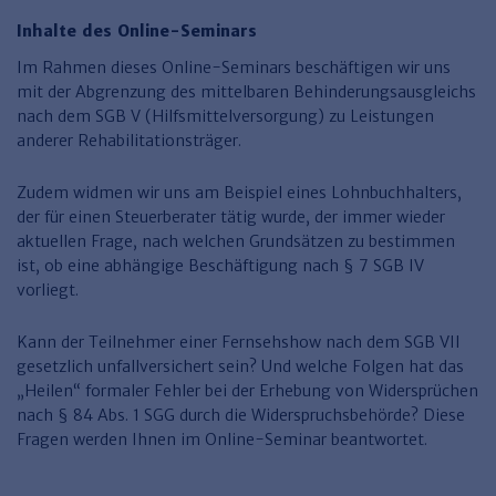
Finden Sie Ihr Thema
Personalmanagement und
Entgeltabrechnung
Familien- und Erbrecht
Organisation
Inhalte des Online-Seminars
Finden Sie Ihr Thema
Steuerkanzlei und Gebühren
Miet- und WE-Recht
Miet- und Bestandsverwaltung
Arbeitsschutz & BGM
Personalentwicklung und
Im Rahmen dieses Online-Seminars beschäftigen wir uns
Talentmanagement
Software und Tools
Rechtsanwaltskanzlei und Gebühren
WEG-Verwaltung
TV-L
mit der Abgrenzung des mittelbaren Behinderungsausgleichs
Zurück
nach dem SGB V (Hilfsmittelversorgung) zu Leistungen
Persönlichkeitsentwicklung
Finden Sie Ihr Thema
Verkehrsrecht
Wohnungswirtschaft
TVöD
anderer Rehabilitationsträger.
Wirtschaftsrecht
Immobilienverwaltung
Kommunale Finanzen
Arbeitsschutz
Produktpräsentationen
Zudem widmen wir uns am Beispiel eines Lohnbuchhalters,
Sozialrecht
SGB & Sozialwesen
Betriebliches
der für einen Steuerberater tätig wurde, der immer wieder
Gesundheitsmanagement
aktuellen Frage, nach welchen Grundsätzen zu bestimmen
Finden Sie Ihr Thema
Compliance
ist, ob eine abhängige Beschäftigung nach § 7 SGB IV
vorliegt.
Insolvenzrecht
Haufe Personal Office
Medizinrecht
Haufe Finance Office
Kann der Teilnehmer einer Fernsehshow nach dem SGB VII
gesetzlich unfallversichert sein? Und welche Folgen hat das
Haufe Zeugnis Manager
„Heilen“ formaler Fehler bei der Erhebung von Widersprüchen
nach § 84 Abs. 1 SGG durch die Widerspruchsbehörde? Diese
Sozialrechtprodukte
Fragen werden Ihnen im Online-Seminar beantwortet.
Haufe Arbeitsschutz