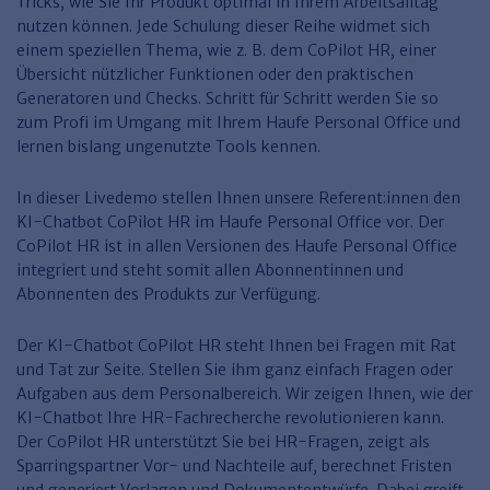
Finden Sie Ihr Thema
Tricks, wie Sie Ihr Produkt optimal in Ihrem Arbeitsalltag
Personalmanagement und
Entgeltabrechnung
Familien- und Erbrecht
Organisation
nutzen können. Jede Schulung dieser Reihe widmet sich
Finden Sie Ihr Thema
Steuerkanzlei und Gebühren
Miet- und WE-Recht
Miet- und Bestandsverwaltung
Arbeitsschutz & BGM
einem speziellen Thema, wie z. B. dem CoPilot HR, einer
Personalentwicklung und
Übersicht nützlicher Funktionen oder den praktischen
Talentmanagement
Software und Tools
Rechtsanwaltskanzlei und Gebühren
WEG-Verwaltung
TV-L
Generatoren und Checks. Schritt für Schritt werden Sie so
Zurück
zum Profi im Umgang mit Ihrem Haufe Personal Office und
Persönlichkeitsentwicklung
Finden Sie Ihr Thema
Verkehrsrecht
Wohnungswirtschaft
TVöD
lernen bislang ungenutzte Tools kennen.
Wirtschaftsrecht
Immobilienverwaltung
Kommunale Finanzen
Arbeitsschutz
Produktpräsentationen
In dieser Livedemo stellen Ihnen unsere Referent:innen den
Sozialrecht
SGB & Sozialwesen
Betriebliches
KI-Chatbot CoPilot HR im Haufe Personal Office vor. Der
Gesundheitsmanagement
CoPilot HR ist in allen Versionen des Haufe Personal Office
Finden Sie Ihr Thema
Compliance
integriert und steht somit allen Abonnentinnen und
Abonnenten des Produkts zur Verfügung.
Insolvenzrecht
Haufe Personal Office
Medizinrecht
Haufe Finance Office
Der KI-Chatbot CoPilot HR steht Ihnen bei Fragen mit Rat
und Tat zur Seite. Stellen Sie ihm ganz einfach Fragen oder
Haufe Zeugnis Manager
Aufgaben aus dem Personalbereich. Wir zeigen Ihnen, wie der
KI-Chatbot Ihre HR-Fachrecherche revolutionieren kann.
Sozialrechtprodukte
Der CoPilot HR unterstützt Sie bei HR-Fragen, zeigt als
Haufe Arbeitsschutz
Sparringspartner Vor- und Nachteile auf, berechnet Fristen