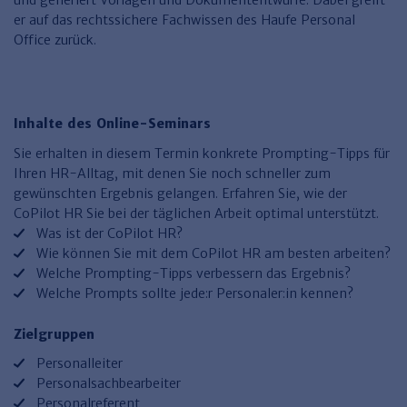
und generiert Vorlagen und Dokumententwürfe. Dabei greift
Haufe TVöD/TV-L Office
er auf das rechtssichere Fachwissen des Haufe Personal
Office zurück.
Haufe Immobilien
Inhalte des Online-Seminars
Sie erhalten in diesem Termin konkrete Prompting-Tipps für
Ihren HR-Alltag, mit denen Sie noch schneller zum
gewünschten Ergebnis gelangen. Erfahren Sie, wie der
CoPilot HR Sie bei der täglichen Arbeit optimal unterstützt.
Was ist der CoPilot HR?
Wie können Sie mit dem CoPilot HR am besten arbeiten?
Welche Prompting-Tipps verbessern das Ergebnis?
Welche Prompts sollte jede:r Personaler:in kennen?
Zielgruppen
Personalleiter
Personalsachbearbeiter
Personalreferent