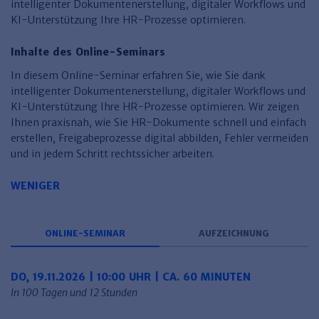
Finden Sie Ihr Thema
Personalmanagement und
Entgeltabrechnung
Familien- und Erbrecht
intelligenter Dokumentenerstellung, digitaler Workflows und
Organisation
KI-Unterstützung Ihre HR-Prozesse optimieren.
Finden Sie Ihr Thema
Steuerkanzlei und Gebühren
Miet- und WE-Recht
Miet- und Bestandsverwaltung
Arbeitsschutz & BGM
Personalentwicklung und
Inhalte des Online-Seminars
Talentmanagement
Software und Tools
Rechtsanwaltskanzlei und Gebühren
WEG-Verwaltung
TV-L
Zurück
In diesem Online-Seminar erfahren Sie, wie Sie dank
Persönlichkeitsentwicklung
Finden Sie Ihr Thema
Verkehrsrecht
Wohnungswirtschaft
TVöD
intelligenter Dokumentenerstellung, digitaler Workflows und
KI-Unterstützung Ihre HR-Prozesse optimieren. Wir zeigen
Wirtschaftsrecht
Immobilienverwaltung
Kommunale Finanzen
Arbeitsschutz
Produktpräsentationen
Ihnen praxisnah, wie Sie HR-Dokumente schnell und einfach
erstellen, Freigabeprozesse digital abbilden, Fehler vermeiden
Sozialrecht
SGB & Sozialwesen
Betriebliches
Gesundheitsmanagement
und in jedem Schritt rechtssicher arbeiten.
Finden Sie Ihr Thema
Compliance
WENIGER
Insolvenzrecht
Haufe Personal Office
Medizinrecht
Haufe Finance Office
ONLINE-SEMINAR
AUFZEICHNUNG
Haufe Zeugnis Manager
Sozialrechtprodukte
DO, 19.11.2026 | 10:00 UHR | CA. 60 MINUTEN
In 100 Tagen und 12 Stunden
Haufe Arbeitsschutz