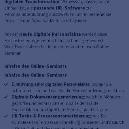
Finden Sie Ihr Thema
Personalmanagement und
Entgeltabrechnung
Familien- und Erbrecht
digitalen Transformation
. Wir wissen, dass es nicht
Organisation
einfach ist, die
passende HR-Software
zur
Finden Sie Ihr Thema
Steuerkanzlei und Gebühren
Miet- und WE-Recht
Miet- und Bestandsverwaltung
Arbeitsschutz & BGM
Personalaktenführung auszuwählen und in bestehende
Personalentwicklung und
Prozesse und Arbeitsabläufe zu integrieren.
Talentmanagement
Software und Tools
Rechtsanwaltskanzlei und Gebühren
WEG-Verwaltung
TV-L
Zurück
Persönlichkeitsentwicklung
Finden Sie Ihr Thema
Verkehrsrecht
Wohnungswirtschaft
TVöD
Mit der
Haufe Digitale Personalakte
werden diese
Herausforderungen einfach und schnell gemeistert.
Wirtschaftsrecht
Immobilienverwaltung
Kommunale Finanzen
Arbeitsschutz
Produktpräsentationen
‍Wie? Das erfahren Sie in unserem kostenlosen Online-
Seminar.
Sozialrecht
SGB & Sozialwesen
Betriebliches
Gesundheitsmanagement
Finden Sie Ihr Thema
Inhalte des Online-Seminars
Compliance
Inhalte des Online-Seminars
Insolvenzrecht
Haufe Personal Office
Einführung einer digitalen Personalakte:
worauf Sie
Medizinrecht
Haufe Finance Office
achten müssen und wie Sie die Herausforderung meistern
Digitale Dokumentengenerierung
: welchen Mehrwert
Haufe Zeugnis Manager
geprüfte und rechtssichere Inhalte der Haufe
Fachredaktion im täglichen Arbeitsablauf bringen
Sozialrechtprodukte
HR Tasks & Prozessautomatisierung
: wie Sie
Haufe Arbeitsschutz
komplexe HR-Prozesse schnell digitalisieren und dadurch
spürbar Zeit und Ressourcen zurückgewinnen