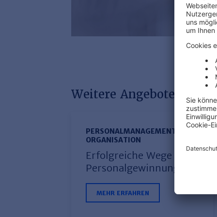
Weitere Angebote mit di
PERSONALMANAGEMENT UND
ORGANISATION
Erfolgreiche Wege der
Personalgewinnung
MEHR ERFAHREN