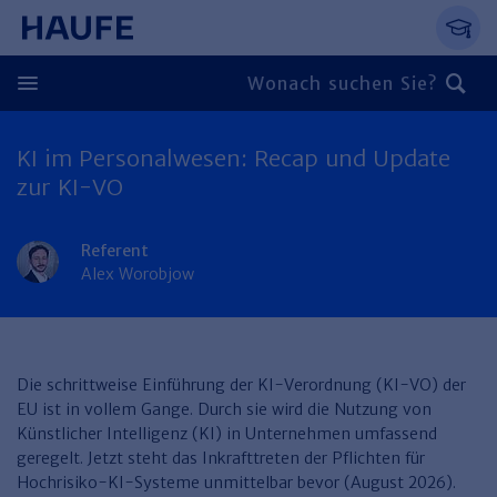
Springe direkt zum Hauptinhalt, zur Naviga
Zum Hauptinhalt springen
Zur Navigation springen
Zur Suche springen
KI im Personalwesen: Recap und Update
Zurück
zur KI-VO
Zurück
Referent
Personal
Alex Worobjow
Steuern & Rechnungswesen
Zurück
Finden Sie Ihr Thema
Zurück
Finden Sie Ihr Thema
Arbeitsrecht
Recht & Compliance
Die schrittweise Einführung der KI-Verordnung (KI-VO) der
Zurück
EU ist in vollem Gange. Durch sie wird die Nutzung von
Entgeltabrechnung
Steuerrecht
Immobilien
Künstlicher Intelligenz (KI) in Unternehmen umfassend
Finden Sie Ihr Thema
geregelt. Jetzt steht das Inkrafttreten der Pflichten für
Führung
Rechnungswesen
Öffentlicher Dienst
Zurück
Hochrisiko-KI-Systeme unmittelbar bevor (August 2026).