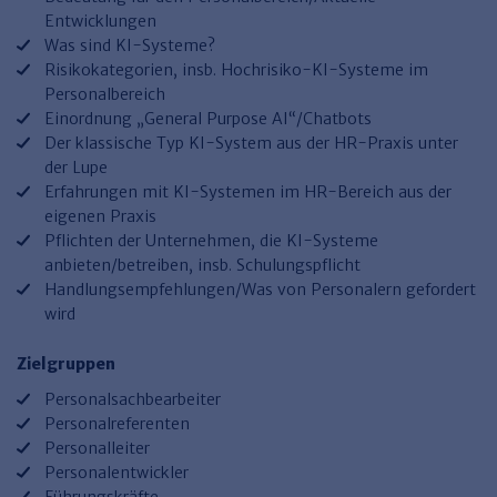
Haufe TVöD/TV-L Office
Entwicklungen
Was sind KI-Systeme?
Haufe Immobilien
Risikokategorien, insb. Hochrisiko-KI-Systeme im
Personalbereich
Einordnung „General Purpose AI“/Chatbots
Der klassische Typ KI-System aus der HR-Praxis unter
der Lupe
Erfahrungen mit KI-Systemen im HR-Bereich aus der
eigenen Praxis
Pflichten der Unternehmen, die KI-Systeme
anbieten/betreiben, insb. Schulungspflicht
Handlungsempfehlungen/Was von Personalern gefordert
wird
Zielgruppen
Personalsachbearbeiter
Personalreferenten
Personalleiter
Personalentwickler