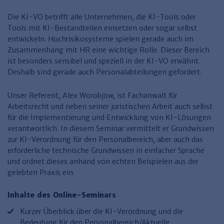
Finden Sie Ihr Thema
Personalmanagement und
Entgeltabrechnung
Familien- und Erbrecht
Organisation
Die KI-VO betrifft alle Unternehmen, die KI-Tools oder
Finden Sie Ihr Thema
Steuerkanzlei und Gebühren
Miet- und WE-Recht
Miet- und Bestandsverwaltung
Arbeitsschutz & BGM
Tools mit KI-Bestandteilen einsetzen oder sogar selbst
Personalentwicklung und
Talentmanagement
entwickeln. Hochrisikosysteme spielen gerade auch im
Software und Tools
Rechtsanwaltskanzlei und Gebühren
WEG-Verwaltung
TV-L
Zurück
Zusammenhang mit HR eine wichtige Rolle. Dieser Bereich
Persönlichkeitsentwicklung
Finden Sie Ihr Thema
Verkehrsrecht
Wohnungswirtschaft
TVöD
ist besonders sensibel und speziell in der KI-VO erwähnt.
Deshalb sind gerade auch Personalabteilungen gefordert.
Wirtschaftsrecht
Immobilienverwaltung
Kommunale Finanzen
Arbeitsschutz
Produktpräsentationen
Unser Referent, Alex Worobjow, ist Fachanwalt für
Sozialrecht
SGB & Sozialwesen
Betriebliches
Gesundheitsmanagement
Arbeitsrecht und neben seiner juristischen Arbeit auch selbst
Finden Sie Ihr Thema
Compliance
für die Implementierung und Entwicklung von KI-Lösungen
verantwortlich. In diesem Seminar vermittelt er Grundwissen
Insolvenzrecht
Haufe Personal Office
zur KI-Verordnung für den Personalbereich, aber auch das
erforderliche technische Grundwissen in einfacher Sprache
Medizinrecht
Haufe Finance Office
und ordnet dieses anhand von echten Beispielen aus der
gelebten Praxis ein.
Haufe Zeugnis Manager
Sozialrechtprodukte
Inhalte des Online-Seminars
Haufe Arbeitsschutz
Kurzer Überblick über die KI-Verordnung und die
Bedeutung für den Personalbereich/Aktuelle