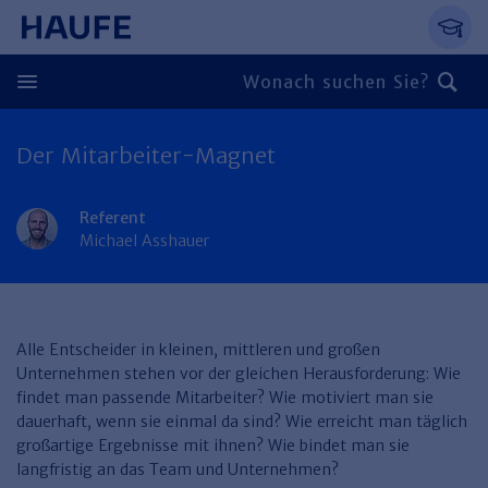
Springe direkt zum Hauptinhalt, zur Naviga
Zum Hauptinhalt springen
Zur Navigation springen
Zur Suche springen
Der Mitarbeiter-Magnet
Zurück
Zurück
Referent
Michael Asshauer
Personal
Steuern & Rechnungswesen
Zurück
Finden Sie Ihr Thema
Zurück
Alle Entscheider in kleinen, mittleren und großen
Finden Sie Ihr Thema
Arbeitsrecht
Recht & Compliance
Unternehmen stehen vor der gleichen Herausforderung: Wie
Zurück
findet man passende Mitarbeiter? Wie motiviert man sie
Entgeltabrechnung
Steuerrecht
Immobilien
dauerhaft, wenn sie einmal da sind? Wie erreicht man täglich
großartige Ergebnisse mit ihnen? Wie bindet man sie
Finden Sie Ihr Thema
Führung
Rechnungswesen
Öffentlicher Dienst
Zurück
langfristig an das Team und Unternehmen?