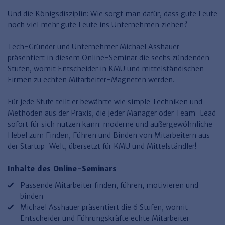
Finden Sie Ihr Thema
Personalmanagement und
Entgeltabrechnung
Familien- und Erbrecht
Organisation
Und die Königsdisziplin: Wie sorgt man dafür, dass gute Leute
Finden Sie Ihr Thema
Steuerkanzlei und Gebühren
Miet- und WE-Recht
Miet- und Bestandsverwaltung
Arbeitsschutz & BGM
noch viel mehr gute Leute ins Unternehmen ziehen?
Personalentwicklung und
Talentmanagement
Software und Tools
Rechtsanwaltskanzlei und Gebühren
WEG-Verwaltung
TV-L
Zurück
Tech-Gründer und Unternehmer Michael Asshauer
präsentiert in diesem Online-Seminar die sechs zündenden
Persönlichkeitsentwicklung
Finden Sie Ihr Thema
Verkehrsrecht
Wohnungswirtschaft
TVöD
Stufen, womit Entscheider in KMU und mittelständischen
Wirtschaftsrecht
Immobilienverwaltung
Kommunale Finanzen
Arbeitsschutz
Firmen zu echten Mitarbeiter-Magneten werden.
Produktpräsentationen
Sozialrecht
SGB & Sozialwesen
Betriebliches
Für jede Stufe teilt er bewährte wie simple Techniken und
Gesundheitsmanagement
Methoden aus der Praxis, die jeder Manager oder Team-Lead
Finden Sie Ihr Thema
Compliance
sofort für sich nutzen kann: moderne und außergewöhnliche
Hebel zum Finden, Führen und Binden von Mitarbeitern aus
Insolvenzrecht
Haufe Personal Office
der Startup-Welt, übersetzt für KMU und Mittelständler!
Medizinrecht
Haufe Finance Office
Inhalte des Online-Seminars
Haufe Zeugnis Manager
Passende Mitarbeiter finden, führen, motivieren und
Sozialrechtprodukte
binden
Michael Asshauer präsentiert die 6 Stufen, womit
Haufe Arbeitsschutz
Entscheider und Führungskräfte echte Mitarbeiter-