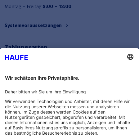
Montag - Freitag
8:00 - 18:00
Systemvoraussetzungen
Zahlungsarten
Bankeinzug
Rechnung
Mehr Infos
Unsere Themenwelten