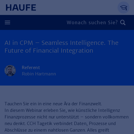
Springe direkt zum Hauptinhalt, zur Naviga
Zum Hauptinhalt springen
Zur Navigation springen
Zur Suche springen
AI in CPM – Seamless Intelligence. The
Zurück
Future of Financial Integration
Zurück
Referent
Personal
Robin Hartmann
Steuern & Rechnungswesen
Zurück
Finden Sie Ihr Thema
Zurück
Finden Sie Ihr Thema
Arbeitsrecht
Recht & Compliance
Tauchen Sie ein in eine neue Ära der Finanzwelt.
Zurück
In diesem Webinar erleben Sie, wie künstliche Intelligenz
Entgeltabrechnung
Steuerrecht
Immobilien
Finanzprozesse nicht nur unterstützt – sondern vollkommen
Finden Sie Ihr Thema
neu denkt. CCH Tagetik verbindet Daten, Prozesse und
Führung
Rechnungswesen
Öffentlicher Dienst
Zurück
Abschlüsse zu einem nahtlosen Ganzen. Alles greift