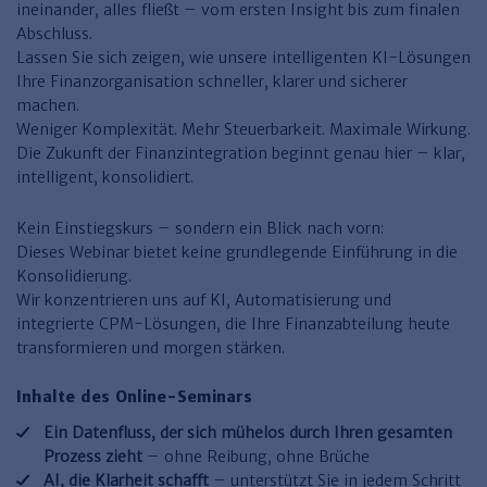
Finden Sie Ihr Thema
Personalmanagement und
Entgeltabrechnung
Familien- und Erbrecht
ineinander, alles fließt – vom ersten Insight bis zum finalen
Organisation
Abschluss.
Finden Sie Ihr Thema
Steuerkanzlei und Gebühren
Miet- und WE-Recht
Miet- und Bestandsverwaltung
Arbeitsschutz & BGM
Lassen Sie sich zeigen, wie unsere intelligenten KI-Lösungen
Personalentwicklung und
Ihre Finanzorganisation schneller, klarer und sicherer
Talentmanagement
Software und Tools
Rechtsanwaltskanzlei und Gebühren
WEG-Verwaltung
TV-L
Zurück
machen.
Persönlichkeitsentwicklung
Finden Sie Ihr Thema
Verkehrsrecht
Wohnungswirtschaft
TVöD
Weniger Komplexität. Mehr Steuerbarkeit. Maximale Wirkung.
Die Zukunft der Finanzintegration beginnt genau hier – klar,
Wirtschaftsrecht
Immobilienverwaltung
Kommunale Finanzen
Arbeitsschutz
Produktpräsentationen
intelligent, konsolidiert.
Sozialrecht
SGB & Sozialwesen
Betriebliches
Kein Einstiegskurs – sondern ein Blick nach vorn:
Gesundheitsmanagement
Finden Sie Ihr Thema
Compliance
Dieses Webinar bietet keine grundlegende Einführung in die
Konsolidierung.
Insolvenzrecht
Haufe Personal Office
Wir konzentrieren uns auf KI, Automatisierung und
integrierte CPM-Lösungen, die Ihre Finanzabteilung heute
Medizinrecht
Haufe Finance Office
transformieren und morgen stärken.
Haufe Zeugnis Manager
Inhalte des Online-Seminars
Sozialrechtprodukte
Ein Datenfluss, der sich mühelos durch Ihren gesamten
Prozess zieht
– ohne Reibung, ohne Brüche
Haufe Arbeitsschutz
AI, die Klarheit schafft
– unterstützt Sie in jedem Schritt