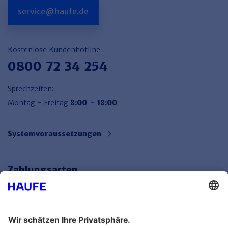
Haufe TVöD/TV-L Office
service@haufe.de
Haufe Immobilien
Kostenlose Kundenhotline:
0800 72 34 254
Sprechzeiten:
Montag - Freitag
8:00 - 18:00
Systemvoraussetzungen
Zahlungsarten
Bankeinzug
Rechnung
Mehr Infos