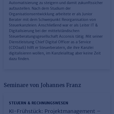
Finden Sie Ihr Thema
Personalmanagement und
Entgeltabrechnung
Familien- und Erbrecht
Automatisierung zu steigern und damit zukunftssicher
Organisation
aufzustellen. Nach dem Studium der
Finden Sie Ihr Thema
Steuerkanzlei und Gebühren
Miet- und WE-Recht
Miet- und Bestandsverwaltung
Arbeitsschutz & BGM
Organisationsentwicklung arbeitete er als Junior
Personalentwicklung und
Berater mit dem Schwerpunkt Reorganisation von
Talentmanagement
Software und Tools
Rechtsanwaltskanzlei und Gebühren
WEG-Verwaltung
TV-L
Zurück
Steuerkanzleien. Anschließend war er als Leiter IT &
Persönlichkeitsentwicklung
Finden Sie Ihr Thema
Verkehrsrecht
Wohnungswirtschaft
TVöD
Digitalisierung bei der mittelständischen
Steuerberatungsgesellschaft Acconsis tätig. Mit seiner
Wirtschaftsrecht
Immobilienverwaltung
Kommunale Finanzen
Arbeitsschutz
Produktpräsentationen
Dienstleistung Chief Digital Officer as a Service
(CDOaaS) hilft er Steuerberatern, die ihre Kanzlei
Sozialrecht
SGB & Sozialwesen
Betriebliches
digitalisieren wollen, im Kanzleialltag aber keine Zeit
Gesundheitsmanagement
Finden Sie Ihr Thema
dazu finden.
Compliance
Insolvenzrecht
Haufe Personal Office
Medizinrecht
Haufe Finance Office
Seminare von Johannes Franz
Haufe Zeugnis Manager
Sozialrechtprodukte
STEUERN & RECHNUNGSWESEN
Haufe Arbeitsschutz
KI-Frühstück: Projektmanagement –