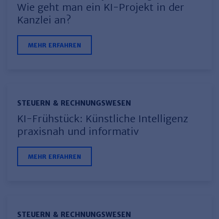
Wie geht man ein KI-Projekt in der
Haufe TVöD/TV-L Office
Kanzlei an?
Haufe Immobilien
MEHR ERFAHREN
STEUERN & RECHNUNGSWESEN
KI-Frühstück: Künstliche Intelligenz
praxisnah und informativ
MEHR ERFAHREN
STEUERN & RECHNUNGSWESEN