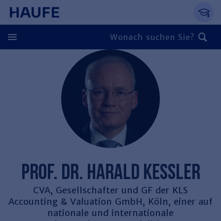
Springe direkt zum Hauptinhalt, zur Naviga
Zum Hauptinhalt springen
Zur Navigation springen
Zur Suche springen
Zurück
Zurück
Personal
Steuern & Rechnungswesen
Zurück
Finden Sie Ihr Thema
Zurück
Finden Sie Ihr Thema
Arbeitsrecht
PROF. DR. HARALD KESSLER
Recht & Compliance
Zurück
Entgeltabrechnung
Steuerrecht
Immobilien
CVA, Gesellschafter und GF der KLS
Accounting & Valuation GmbH, Köln, einer auf
Finden Sie Ihr Thema
Führung
Rechnungswesen
Öffentlicher Dienst
Zurück
nationale und internationale