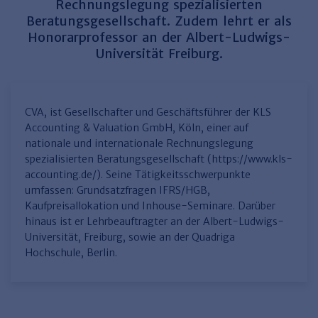
Finden Sie Ihr Thema
Personalmanagement und
Entgeltabrechnung
Familien- und Erbrecht
Rechnungslegung spezialisierten
Organisation
Beratungsgesellschaft. Zudem lehrt er als
Finden Sie Ihr Thema
Steuerkanzlei und Gebühren
Miet- und WE-Recht
Miet- und Bestandsverwaltung
Arbeitsschutz & BGM
Honorarprofessor an der Albert-Ludwigs-
Personalentwicklung und
Universität Freiburg.
Talentmanagement
Software und Tools
Rechtsanwaltskanzlei und Gebühren
WEG-Verwaltung
TV-L
Zurück
Persönlichkeitsentwicklung
Finden Sie Ihr Thema
Verkehrsrecht
Wohnungswirtschaft
TVöD
Wirtschaftsrecht
Immobilienverwaltung
Kommunale Finanzen
Arbeitsschutz
CVA, ist Gesellschafter und Geschäftsführer der KLS
Produktpräsentationen
Accounting & Valuation GmbH, Köln, einer auf
Sozialrecht
SGB & Sozialwesen
Betriebliches
nationale und internationale Rechnungslegung
Gesundheitsmanagement
spezialisierten Beratungsgesellschaft (https://www.kls-
Finden Sie Ihr Thema
Compliance
accounting.de/). Seine Tätigkeitsschwerpunkte
umfassen: Grundsatzfragen IFRS/HGB,
Insolvenzrecht
Haufe Personal Office
Kaufpreisallokation und Inhouse-Seminare. Darüber
Medizinrecht
Haufe Finance Office
hinaus ist er Lehrbeauftragter an der Albert-Ludwigs-
Universität, Freiburg, sowie an der Quadriga
Haufe Zeugnis Manager
Hochschule, Berlin.
Sozialrechtprodukte
Haufe Arbeitsschutz