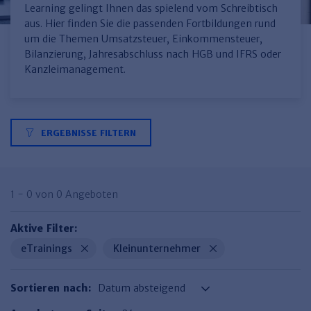
Finden Sie Ihr Thema
Personalmanagement und
Entgeltabrechnung
Familien- und Erbrecht
Learning gelingt Ihnen das spielend vom Schreibtisch
Organisation
aus. Hier finden Sie die passenden Fortbildungen rund
Finden Sie Ihr Thema
Steuerkanzlei und Gebühren
Miet- und WE-Recht
Miet- und Bestandsverwaltung
Arbeitsschutz & BGM
um die Themen Umsatzsteuer, Einkommensteuer,
Personalentwicklung und
Talentmanagement
Bilanzierung, Jahresabschluss nach HGB und IFRS oder
Software und Tools
Rechtsanwaltskanzlei und Gebühren
WEG-Verwaltung
TV-L
Zurück
Kanzleimanagement.
Persönlichkeitsentwicklung
Finden Sie Ihr Thema
Verkehrsrecht
Wohnungswirtschaft
TVöD
Wirtschaftsrecht
Immobilienverwaltung
Kommunale Finanzen
Arbeitsschutz
Produktpräsentationen
ERGEBNISSE FILTERN
Sozialrecht
SGB & Sozialwesen
Betriebliches
Gesundheitsmanagement
Finden Sie Ihr Thema
Compliance
Insolvenzrecht
Haufe Personal Office
1 - 0 von 0 Angeboten
Medizinrecht
Haufe Finance Office
Aktive Filter:
Haufe Zeugnis Manager
eTrainings
Kleinunternehmer
Sozialrechtprodukte
Sortieren nach:
Haufe Arbeitsschutz