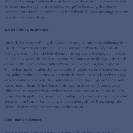
ständigen Änderungen unterworfen. Für Mitarbeiter, die im Rechnungswesen oder in
der Steuerkanzlei tätig sind, ist es deshalb von größter Bedeutung, das aktuelle
Steuerrecht zu kennen und Buchführung, Jahresabschluss und Bilanzierung nach dem
geltenden Recht zu erstellen.
Weiterbildung im Internet
Damit Sie Ihre Steuererklärung, den Jahresabschluss, die laufende Buchführung oder
Bilanzierung rechtssicher erledigen, ist eine permanente Weiterbildung äußerst
wichtig. Und damit Sie nicht fortwährend unterwegs sind und womöglich Ihre Arbeit
im Rechnungswesen oder die Betreuung Ihre Mandanten vernachlässigen, bietet sich
die Weiterbildung im Internet mittels Webinar, Online-Seminar, Lern-Video oder
Online-Kurs an. Dank zahlreicher top-aktueller Angebote, wie bspw. unsere Webinare
und Online-Seminare, erhalten Sie die Rechtssicherheit, die Sie bei der Bilanzierung,
dem Jahresabschluss oder der Mandantenbetreuung benötigen. Sparen Sie Zeit und
Kosten, indem Sie am Online-Seminar oder Webinar direkt vom Arbeitsplatz aus
teilnehmen. Bei Bedarf steht das Webinar oder Online-Seminar natürlich auch Ihrer
ganzen Abteilung als E-Learning Kurs zur Verfügung. Sollten Sie konkrete Fragen zum
Steuerrecht, zu Steuern, Buchführung, Jahresabschluss oder der Bilanzierung haben,
können Sie diese im Online-Seminar / Webinar stellen.
Alles rund um Steuern
Steuerberater und Steuerkanzleien sind in ihrer täglichen Arbeit auf höchste