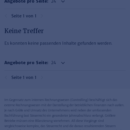
Angebote pro Seite:
Haufe TVöD/TV-L Office
Haufe Immobilien
Seite 1 von 1
Keine Treffer
Es konnten keine passenden Inhalte gefunden werden.
Angebote pro Seite:
Seite 1 von 1
Im Gegensatz zum internen Rechnungswesen (Controlling) beschäftigt sich das
externe Rechnungswesen mit der Darstellung der betrieblichen Finanzen nach außen.
Je nach Größe und Umsatz des Unternehmens wird neben der umfassenden
Buchführung laut Steuerrecht ein gesonderter Jahresabschluss verlangt. Größere
Betriebe müssen eine Bilanzierung vornehmen. All diese Vorgänge sind
vergleichsweise komplex, das Steuerrecht und die daraus resultierenden Steuern