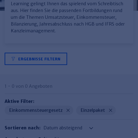
Finden Sie Ihr Thema
Personalmanagement und
Entgeltabrechnung
Familien- und Erbrecht
Learning gelingt Ihnen das spielend vom Schreibtisch
Organisation
aus. Hier finden Sie die passenden Fortbildungen rund
Finden Sie Ihr Thema
Steuerkanzlei und Gebühren
Miet- und WE-Recht
Miet- und Bestandsverwaltung
Arbeitsschutz & BGM
um die Themen Umsatzsteuer, Einkommensteuer,
Personalentwicklung und
Talentmanagement
Bilanzierung, Jahresabschluss nach HGB und IFRS oder
Software und Tools
Rechtsanwaltskanzlei und Gebühren
WEG-Verwaltung
TV-L
Zurück
Kanzleimanagement.
Persönlichkeitsentwicklung
Finden Sie Ihr Thema
Verkehrsrecht
Wohnungswirtschaft
TVöD
Wirtschaftsrecht
Immobilienverwaltung
Kommunale Finanzen
Arbeitsschutz
Produktpräsentationen
ERGEBNISSE FILTERN
Sozialrecht
SGB & Sozialwesen
Betriebliches
Gesundheitsmanagement
Finden Sie Ihr Thema
Compliance
Insolvenzrecht
Haufe Personal Office
1 - 0 von 0 Angeboten
Medizinrecht
Haufe Finance Office
Aktive Filter:
Haufe Zeugnis Manager
Einkommensteuergesetz
Einzelpaket
Sozialrechtprodukte
Sortieren nach:
Haufe Arbeitsschutz