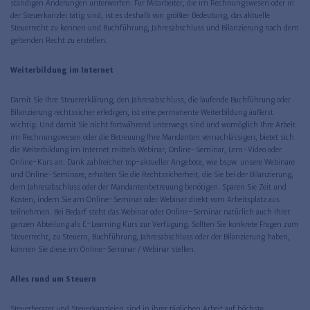
ständigen Änderungen unterworfen. Für Mitarbeiter, die im Rechnungswesen oder in
der Steuerkanzlei tätig sind, ist es deshalb von größter Bedeutung, das aktuelle
Steuerrecht zu kennen und Buchführung, Jahresabschluss und Bilanzierung nach dem
geltenden Recht zu erstellen.
Weiterbildung im Internet
Damit Sie Ihre Steuererklärung, den Jahresabschluss, die laufende Buchführung oder
Bilanzierung rechtssicher erledigen, ist eine permanente Weiterbildung äußerst
wichtig. Und damit Sie nicht fortwährend unterwegs sind und womöglich Ihre Arbeit
im Rechnungswesen oder die Betreuung Ihre Mandanten vernachlässigen, bietet sich
die Weiterbildung im Internet mittels Webinar, Online-Seminar, Lern-Video oder
Online-Kurs an. Dank zahlreicher top-aktueller Angebote, wie bspw. unsere Webinare
und Online-Seminare, erhalten Sie die Rechtssicherheit, die Sie bei der Bilanzierung,
dem Jahresabschluss oder der Mandantenbetreuung benötigen. Sparen Sie Zeit und
Kosten, indem Sie am Online-Seminar oder Webinar direkt vom Arbeitsplatz aus
teilnehmen. Bei Bedarf steht das Webinar oder Online-Seminar natürlich auch Ihrer
ganzen Abteilung als E-Learning Kurs zur Verfügung. Sollten Sie konkrete Fragen zum
Steuerrecht, zu Steuern, Buchführung, Jahresabschluss oder der Bilanzierung haben,
können Sie diese im Online-Seminar / Webinar stellen.
Alles rund um Steuern
Steuerberater und Steuerkanzleien sind in ihrer täglichen Arbeit auf höchste