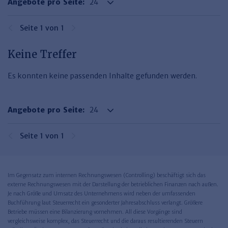
Angebote pro Seite:
Haufe TVöD/TV-L Office
Haufe Immobilien
Seite 1 von 1
Keine Treffer
Es konnten keine passenden Inhalte gefunden werden.
Angebote pro Seite:
Seite 1 von 1
Im Gegensatz zum internen Rechnungswesen (Controlling) beschäftigt sich das
externe Rechnungswesen mit der Darstellung der betrieblichen Finanzen nach außen.
Je nach Größe und Umsatz des Unternehmens wird neben der umfassenden
Buchführung laut Steuerrecht ein gesonderter Jahresabschluss verlangt. Größere
Betriebe müssen eine Bilanzierung vornehmen. All diese Vorgänge sind
vergleichsweise komplex, das Steuerrecht und die daraus resultierenden Steuern