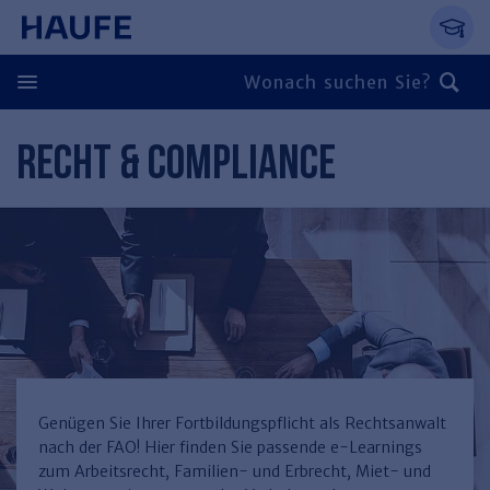
Springe direkt zum Hauptinhalt, zur Naviga
Zum Hauptinhalt springen
Zur Navigation springen
Zur Suche springen
RECHT & COMPLIANCE
Zurück
Zurück
Personal
Steuern & Rechnungswesen
Zurück
Finden Sie Ihr Thema
Zurück
Finden Sie Ihr Thema
Arbeitsrecht
Recht & Compliance
Zurück
Entgeltabrechnung
Steuerrecht
Immobilien
Genügen Sie Ihrer Fortbildungspflicht als Rechtsanwalt
nach der FAO! Hier finden Sie passende e-Learnings
Finden Sie Ihr Thema
Führung
Rechnungswesen
Öffentlicher Dienst
Zurück
zum Arbeitsrecht, Familien- und Erbrecht, Miet- und