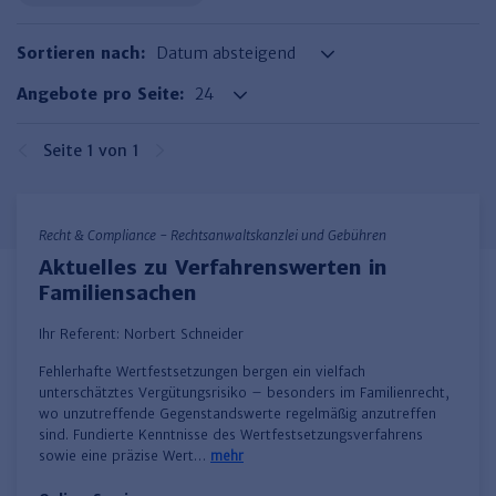
Haufe TVöD/TV-L Office
Sortieren nach:
Haufe Immobilien
Angebote pro Seite:
Seite 1 von 1
Recht & Compliance - Rechtsanwaltskanzlei und Gebühren
Aktuelles zu Verfahrenswerten in
Familiensachen
Ihr Referent:
Norbert Schneider
Fehlerhafte Wertfestsetzungen bergen ein vielfach
unterschätztes Vergütungsrisiko – besonders im Familienrecht,
wo unzutreffende Gegenstandswerte regelmäßig anzutreffen
sind. Fundierte Kenntnisse des Wertfestsetzungsverfahrens
sowie eine präzise Wert…
mehr