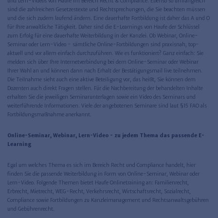
und Lern-Videos von Haufe im Bereich Recht & Compliance. Ebenso so umfangreich
sind die zahlreichen Gesetzestexte und Rechtsprechungen, die Sie beachten müssen
und die sich zudem laufend ändern. Eine dauerhafte Fortbildung ist daher das A und O
für Ihre anwaltliche Tätigkeit. Daher sind die E-Learnings von Haufe der Schlüssel
zum Erfolg für eine dauerhafte Weiterbildung in der Kanzlei. Ob Webinar, Online-
Seminar oder Lern-Video - sämtliche Online-Fortbildungen sind praxisnah, top-
aktuell und vor allem einfach durchzuführen. Wie es funktioniert? Ganz einfach: Sie
melden sich über Ihre Internetverbindung bei dem Online-Seminar oder Webinar
Ihrer Wahl an und können dann nach Erhalt der Bestätigungsmail live teilnehmen.
Die Teilnahme sieht auch eine aktive Beteiligung vor, das heißt, Sie können dem
Dozenten auch direkt Fragen stellen. Für die Nachbereitung der behandelten Inhalte
erhalten Sie die jeweiligen Seminarunterlagen sowie ein Video des Seminars und
weiterführende Informationen. Viele der angebotenen Seminare sind laut §15 FAO als
Fortbildungsmaßnahme anerkannt.
Online-Seminar, Webinar, Lern-Video - zu jedem Thema das passende E-
Learning
Egal um welches Thema es sich im Bereich Recht und Compliance handelt, hier
finden Sie die passende Weiterbildung in Form von Online-Seminar, Webinar oder
Lern-Video. Folgende Themen bietet Haufe Onlinetraining an: Familienrecht,
Erbrecht, Mietrecht, WEG-Recht, Verkehrsrecht, Wirtschaftsrecht, Sozialrecht,
Compliance sowie Fortbildungen zu Kanzleimanagement und Rechtsanwaltsgebühren
und Gebührenrecht.