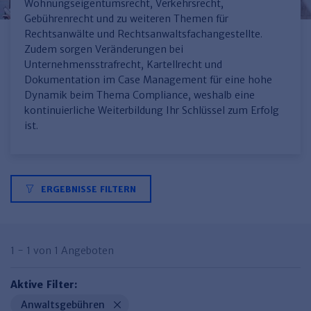
Finden Sie Ihr Thema
Personalmanagement und
Entgeltabrechnung
Familien- und Erbrecht
Wohnungseigentumsrecht, Verkehrsrecht,
Organisation
Gebührenrecht und zu weiteren Themen für
Finden Sie Ihr Thema
Steuerkanzlei und Gebühren
Miet- und WE-Recht
Miet- und Bestandsverwaltung
Arbeitsschutz & BGM
Rechtsanwälte und Rechtsanwaltsfachangestellte.
Personalentwicklung und
Zudem sorgen Veränderungen bei
Talentmanagement
Software und Tools
Rechtsanwaltskanzlei und Gebühren
WEG-Verwaltung
TV-L
Zurück
Unternehmensstrafrecht, Kartellrecht und
Dokumentation im Case Management für eine hohe
Persönlichkeitsentwicklung
Finden Sie Ihr Thema
Verkehrsrecht
Wohnungswirtschaft
TVöD
Dynamik beim Thema Compliance, weshalb eine
Wirtschaftsrecht
Immobilienverwaltung
Kommunale Finanzen
Arbeitsschutz
kontinuierliche Weiterbildung Ihr Schlüssel zum Erfolg
Produktpräsentationen
ist.
Sozialrecht
SGB & Sozialwesen
Betriebliches
Gesundheitsmanagement
Finden Sie Ihr Thema
Compliance
Insolvenzrecht
Haufe Personal Office
ERGEBNISSE FILTERN
Medizinrecht
Haufe Finance Office
Haufe Zeugnis Manager
1 - 1 von 1 Angeboten
Sozialrechtprodukte
Aktive Filter:
Haufe Arbeitsschutz
Anwaltsgebühren