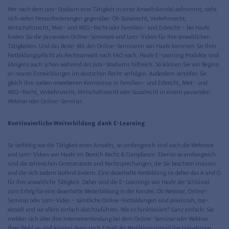
Wer nach dem Jura-Studium eine Tätigkeit in einer Anwaltskanzlei aufnimmt, sieht
sich vielen Herausforderungen gegenüber. Ob Sozialrecht, Verkehrsrecht,
Wirtschaftsrecht, Miet- und WEG-Recht oder Familien- und Erbrecht - bei Haufe
finden Sie die passenden Online-Seminare und Lern-Videos für Ihre anwaltlichen
Tätigkeiten. Und das Beste: Mit den Online-Seminaren von Haufe kommen Sie Ihrer
Fortbildungspflicht als Rechtsanwalt nach FAO nach. Haufe E-Learning Produkte sind
übrigens auch schon während des Jura-Studiums hilfreich. So können Sie von Beginn
an neuste Entwicklungen im deutschen Recht verfolgen. Außerdem vertiefen Sie
gleich Ihre soeben erworbenen Kenntnisse in Familien- und Erbrecht, Miet- und
WEG-Recht, Verkehrsrecht, Wirtschaftsrecht oder Sozialrecht in einem passenden
Webinar oder Online-Seminar.
Kontinuierliche Weiterbildung dank E-Learning
So vielfältig wie die Tätigkeit eines Anwalts, so umfangreich sind auch die Webinare
und Lern-Videos von Haufe im Bereich Recht & Compliance. Ebenso so umfangreich
sind die zahlreichen Gesetzestexte und Rechtsprechungen, die Sie beachten müssen
und die sich zudem laufend ändern. Eine dauerhafte Fortbildung ist daher das A und O
für Ihre anwaltliche Tätigkeit. Daher sind die E-Learnings von Haufe der Schlüssel
zum Erfolg für eine dauerhafte Weiterbildung in der Kanzlei. Ob Webinar, Online-
Seminar oder Lern-Video - sämtliche Online-Fortbildungen sind praxisnah, top-
aktuell und vor allem einfach durchzuführen. Wie es funktioniert? Ganz einfach: Sie
melden sich über Ihre Internetverbindung bei dem Online-Seminar oder Webinar
Ihrer Wahl an und können dann nach Erhalt der Bestätigungsmail live teilnehmen.