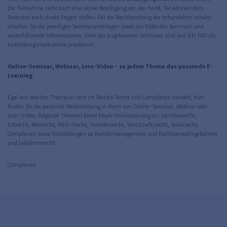
Die Teilnahme sieht auch eine aktive Beteiligung vor, das heißt, Sie können dem
Dozenten auch direkt Fragen stellen. Für die Nachbereitung der behandelten Inhalte
erhalten Sie die jeweiligen Seminarunterlagen sowie ein Video des Seminars und
weiterführende Informationen. Viele der angebotenen Seminare sind laut §15 FAO als
Fortbildungsmaßnahme anerkannt.
Online-Seminar, Webinar, Lern-Video - zu jedem Thema das passende E-
Learning
Egal um welches Thema es sich im Bereich Recht und Compliance handelt, hier
finden Sie die passende Weiterbildung in Form von Online-Seminar, Webinar oder
Lern-Video. Folgende Themen bietet Haufe Onlinetraining an: Familienrecht,
Erbrecht, Mietrecht, WEG-Recht, Verkehrsrecht, Wirtschaftsrecht, Sozialrecht,
Compliance sowie Fortbildungen zu Kanzleimanagement und Rechtsanwaltsgebühren
und Gebührenrecht.
Compliance