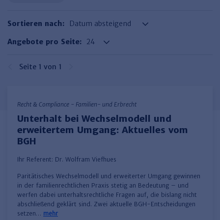
Haufe TVöD/TV-L Office
Sortieren nach:
Haufe Immobilien
Angebote pro Seite:
Seite 1 von 1
Recht & Compliance - Familien- und Erbrecht
Unterhalt bei Wechselmodell und
erweitertem Umgang: Aktuelles vom
BGH
Ihr Referent:
Dr. Wolfram Viefhues
Paritätisches Wechselmodell und erweiterter Umgang gewinnen
in der familienrechtlichen Praxis stetig an Bedeutung – und
werfen dabei unterhaltsrechtliche Fragen auf, die bislang nicht
abschließend geklärt sind. Zwei aktuelle BGH-Entscheidungen
setzen…
mehr