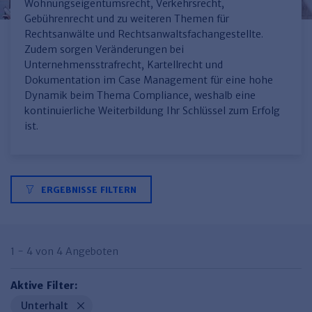
Finden Sie Ihr Thema
Personalmanagement und
Entgeltabrechnung
Familien- und Erbrecht
Wohnungseigentumsrecht, Verkehrsrecht,
Organisation
Gebührenrecht und zu weiteren Themen für
Finden Sie Ihr Thema
Steuerkanzlei und Gebühren
Miet- und WE-Recht
Miet- und Bestandsverwaltung
Arbeitsschutz & BGM
Rechtsanwälte und Rechtsanwaltsfachangestellte.
Personalentwicklung und
Zudem sorgen Veränderungen bei
Talentmanagement
Software und Tools
Rechtsanwaltskanzlei und Gebühren
WEG-Verwaltung
TV-L
Zurück
Unternehmensstrafrecht, Kartellrecht und
Dokumentation im Case Management für eine hohe
Persönlichkeitsentwicklung
Finden Sie Ihr Thema
Verkehrsrecht
Wohnungswirtschaft
TVöD
Dynamik beim Thema Compliance, weshalb eine
Wirtschaftsrecht
Immobilienverwaltung
Kommunale Finanzen
Arbeitsschutz
kontinuierliche Weiterbildung Ihr Schlüssel zum Erfolg
Produktpräsentationen
ist.
Sozialrecht
SGB & Sozialwesen
Betriebliches
Gesundheitsmanagement
Finden Sie Ihr Thema
Compliance
Insolvenzrecht
Haufe Personal Office
ERGEBNISSE FILTERN
Medizinrecht
Haufe Finance Office
Haufe Zeugnis Manager
1 - 4 von 4 Angeboten
Sozialrechtprodukte
Aktive Filter:
Haufe Arbeitsschutz
Unterhalt