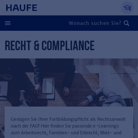
Springe direkt zum Hauptinhalt, zur Naviga
Zum Hauptinhalt springen
Zur Navigation springen
Zur Suche springen
RECHT & COMPLIANCE
Zurück
Zurück
Personal
Steuern & Rechnungswesen
Zurück
Finden Sie Ihr Thema
Zurück
Finden Sie Ihr Thema
Arbeitsrecht
Recht & Compliance
Zurück
Entgeltabrechnung
Steuerrecht
Immobilien
Genügen Sie Ihrer Fortbildungspflicht als Rechtsanwalt
nach der FAO! Hier finden Sie passende e-Learnings
Finden Sie Ihr Thema
Führung
Rechnungswesen
Öffentlicher Dienst
Zurück
zum Arbeitsrecht, Familien- und Erbrecht, Miet- und