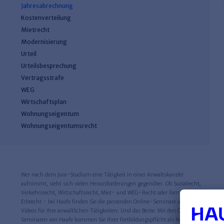
Jahresabrechnung
Kostenverteilung
Mietrecht
Modernisierung
Urteil
Urteilsbesprechung
Vertragsstrafe
WEG
Wirtschaftsplan
Wohnungseigentum
Wohnungseigentumsrecht
Wer nach dem Jura-Studium eine Tätigkeit in einer Anwaltskanzlei
aufnimmt, sieht sich vielen Herausforderungen gegenüber. Ob Sozialrecht,
Verkehrsrecht, Wirtschaftsrecht, Miet- und WEG-Recht oder Familien- und
Erbrecht - bei Haufe finden Sie die passenden Online-Seminare und Lern-
Videos für Ihre anwaltlichen Tätigkeiten. Und das Beste: Mit den Online-
Seminaren von Haufe kommen Sie Ihrer Fortbildungspflicht als Rechtsanwalt