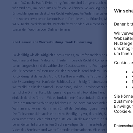
nach FAO nach. Haufe E-Learning Produkte sind übrigens auch schon
während des Jura-Studiums hilfreich. So können Sie von Beginn an neuste
Entwicklungen im deutschen Recht verfolgen. Außerdem vertiefen Sie gleich
Ihre soeben erworbenen Kenntnisse in Familien- und Erbrecht, Miet- und
WEG-Recht, Verkehrsrecht, Wirtschaftsrecht oder Sozialrecht in einem
passenden Webinar oder Online-Seminar.
Kontinuierliche Weiterbildung dank E-Learning
So vielfältig wie die Tätigkeit eines Anwalts, so umfangreich sind auch die
Webinare und Lern-Videos von Haufe im Bereich Recht & Compliance. Ebenso
so umfangreich sind die zahlreichen Gesetzestexte und Rechtsprechungen,
die Sie beachten müssen und die sich zudem laufend ändern. Eine dauerhafte
Fortbildung ist daher das A und O für Ihre anwaltliche Tätigkeit. Daher sind
die E-Learnings von Haufe der Schlüssel zum Erfolg für eine dauerhafte
Weiterbildung in der Kanzlei. Ob Webinar, Online-Seminar oder Lern-Video -
sämtliche Online-Fortbildungen sind praxisnah, top-aktuell und vor allem
einfach durchzuführen. Wie es funktioniert? Ganz einfach: Sie melden sich
über Ihre Internetverbindung bei dem Online-Seminar oder Webinar Ihrer
Wahl an und können dann nach Erhalt der Bestätigungsmail live teilnehmen.
Die Teilnahme sieht auch eine aktive Beteiligung vor, das heißt, Sie können
dem Dozenten auch direkt Fragen stellen. Für die Nachbereitung der
behandelten Inhalte erhalten Sie die jeweiligen Seminarunterlagen sowie ein
Video des Seminars und weiterführende Informationen. Viele der angebotenen