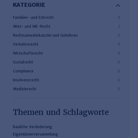
KATEGORIE
Familien- und Erbrecht
0
Miet- und WE-Recht
2
Rechtsanwaltskanzlei und Gebühren
0
Verkehrsrecht
0
Wirtschaftsrecht
0
Sozialrecht
0
Compliance
0
Insolvenzrecht
0
Medizinrecht
0
Themen und Schlagworte
Bauliche Veränderung
Eigentümerversammlung