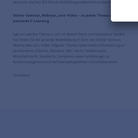
Seminare sind laut §15 FAO als Fortbildungsmaßnahme anerkannt.
Online-Seminar, Webinar, Lern-Video - zu jedem Thema das
passende E-Learning
Egal um welches Thema es sich im Bereich Recht und Compliance handelt,
hier finden Sie die passende Weiterbildung in Form von Online-Seminar,
Webinar oder Lern-Video. Folgende Themen bietet Haufe Onlinetraining an:
Familienrecht, Erbrecht, Mietrecht, WEG-Recht, Verkehrsrecht,
Wirtschaftsrecht, Sozialrecht, Compliance sowie Fortbildungen zu
Kanzleimanagement und Rechtsanwaltsgebühren und Gebührenrecht.
Compliance