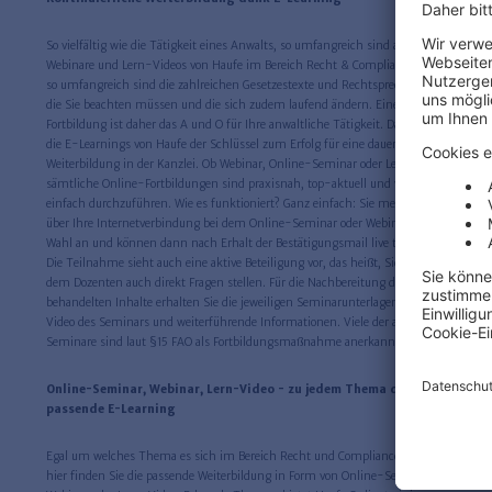
So vielfältig wie die Tätigkeit eines Anwalts, so umfangreich sind auch die
Webinare und Lern-Videos von Haufe im Bereich Recht & Compliance. Ebenso
so umfangreich sind die zahlreichen Gesetzestexte und Rechtsprechungen,
die Sie beachten müssen und die sich zudem laufend ändern. Eine dauerhafte
Fortbildung ist daher das A und O für Ihre anwaltliche Tätigkeit. Daher sind
die E-Learnings von Haufe der Schlüssel zum Erfolg für eine dauerhafte
Weiterbildung in der Kanzlei. Ob Webinar, Online-Seminar oder Lern-Video -
sämtliche Online-Fortbildungen sind praxisnah, top-aktuell und vor allem
einfach durchzuführen. Wie es funktioniert? Ganz einfach: Sie melden sich
über Ihre Internetverbindung bei dem Online-Seminar oder Webinar Ihrer
Wahl an und können dann nach Erhalt der Bestätigungsmail live teilnehmen.
Die Teilnahme sieht auch eine aktive Beteiligung vor, das heißt, Sie können
dem Dozenten auch direkt Fragen stellen. Für die Nachbereitung der
behandelten Inhalte erhalten Sie die jeweiligen Seminarunterlagen sowie ein
Video des Seminars und weiterführende Informationen. Viele der angebotenen
Seminare sind laut §15 FAO als Fortbildungsmaßnahme anerkannt.
Online-Seminar, Webinar, Lern-Video - zu jedem Thema das
passende E-Learning
Egal um welches Thema es sich im Bereich Recht und Compliance handelt,
hier finden Sie die passende Weiterbildung in Form von Online-Seminar,