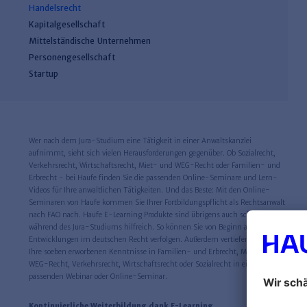
Handelsrecht
Kapitalgesellschaft
Mittelständische Unternehmen
Personengesellschaft
Startup
Wer nach dem Jura-Studium eine Tätigkeit in einer Anwaltskanzlei
aufnimmt, sieht sich vielen Herausforderungen gegenüber. Ob Sozialrecht,
Verkehrsrecht, Wirtschaftsrecht, Miet- und WEG-Recht oder Familien- und
Erbrecht - bei Haufe finden Sie die passenden Online-Seminare und Lern-
Videos für Ihre anwaltlichen Tätigkeiten. Und das Beste: Mit den Online-
Seminaren von Haufe kommen Sie Ihrer Fortbildungspflicht als Rechtsanwalt
nach FAO nach. Haufe E-Learning Produkte sind übrigens auch schon
während des Jura-Studiums hilfreich. So können Sie von Beginn an neuste
Entwicklungen im deutschen Recht verfolgen. Außerdem vertiefen Sie gleich
Ihre soeben erworbenen Kenntnisse in Familien- und Erbrecht, Miet- und
WEG-Recht, Verkehrsrecht, Wirtschaftsrecht oder Sozialrecht in einem
passenden Webinar oder Online-Seminar.
Kontinuierliche Weiterbildung dank E-Learning