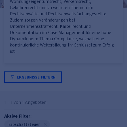
Finden Sie Ihr Thema
Personalmanagement und
Entgeltabrechnung
Familien- und Erbrecht
Wohnungseigentumsrecht, Verkehrsrecht,
Organisation
Gebührenrecht und zu weiteren Themen für
Finden Sie Ihr Thema
Steuerkanzlei und Gebühren
Miet- und WE-Recht
Miet- und Bestandsverwaltung
Arbeitsschutz & BGM
Rechtsanwälte und Rechtsanwaltsfachangestellte.
Personalentwicklung und
Zudem sorgen Veränderungen bei
Talentmanagement
Software und Tools
Rechtsanwaltskanzlei und Gebühren
WEG-Verwaltung
TV-L
Zurück
Unternehmensstrafrecht, Kartellrecht und
Dokumentation im Case Management für eine hohe
Persönlichkeitsentwicklung
Finden Sie Ihr Thema
Verkehrsrecht
Wohnungswirtschaft
TVöD
Dynamik beim Thema Compliance, weshalb eine
Wirtschaftsrecht
Immobilienverwaltung
Kommunale Finanzen
Arbeitsschutz
kontinuierliche Weiterbildung Ihr Schlüssel zum Erfolg
Produktpräsentationen
ist.
Sozialrecht
SGB & Sozialwesen
Betriebliches
Gesundheitsmanagement
Finden Sie Ihr Thema
Compliance
Insolvenzrecht
Haufe Personal Office
ERGEBNISSE FILTERN
Medizinrecht
Haufe Finance Office
Haufe Zeugnis Manager
1 - 1 von 1 Angeboten
Sozialrechtprodukte
Aktive Filter:
Haufe Arbeitsschutz
Erbschaftsteuer