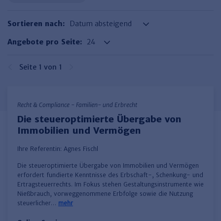
Haufe TVöD/TV-L Office
Sortieren nach:
Haufe Immobilien
Angebote pro Seite:
Seite 1 von 1
Recht & Compliance - Familien- und Erbrecht
Die steueroptimierte Übergabe von
Immobilien und Vermögen
Ihre Referentin:
Agnes Fischl
Die steueroptimierte Übergabe von Immobilien und Vermögen
erfordert fundierte Kenntnisse des Erbschaft-, Schenkung- und
Ertragsteuerrechts. Im Fokus stehen Gestaltungsinstrumente wie
Nießbrauch, vorweggenommene Erbfolge sowie die Nutzung
steuerlicher…
mehr