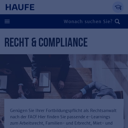
Springe direkt zum Hauptinhalt, zur Naviga
Zum Hauptinhalt springen
Zur Navigation springen
Zur Suche springen
RECHT & COMPLIANCE
Zurück
Zurück
Personal
Steuern & Rechnungswesen
Zurück
Finden Sie Ihr Thema
Zurück
Finden Sie Ihr Thema
Arbeitsrecht
Recht & Compliance
Zurück
Entgeltabrechnung
Steuerrecht
Immobilien
Genügen Sie Ihrer Fortbildungspflicht als Rechtsanwalt
nach der FAO! Hier finden Sie passende e-Learnings
Finden Sie Ihr Thema
Führung
Rechnungswesen
Öffentlicher Dienst
Zurück
zum Arbeitsrecht, Familien- und Erbrecht, Miet- und