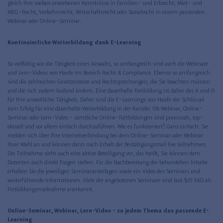
gleich Ihre soeben erworbenen Kenntnisse in Familien- und Erbrecht, Miet- und
WEG-Recht, Verkehrsrecht, Wirtschaftsrecht oder Sozialrecht in einem passenden
Webinar oder Online-Seminar.
Kontinuierliche Weiterbildung dank E-Learning
So vielfältig wie die Tätigkeit eines Anwalts, so umfangreich sind auch die Webinare
und Lern-Videos von Haufe im Bereich Recht & Compliance. Ebenso so umfangreich
sind die zahlreichen Gesetzestexte und Rechtsprechungen, die Sie beachten müssen
und die sich zudem laufend ändern. Eine dauerhafte Fortbildung ist daher das A und O
für Ihre anwaltliche Tätigkeit. Daher sind die E-Learnings von Haufe der Schlüssel
zum Erfolg für eine dauerhafte Weiterbildung in der Kanzlei. Ob Webinar, Online-
Seminar oder Lern-Video - sämtliche Online-Fortbildungen sind praxisnah, top-
aktuell und vor allem einfach durchzuführen. Wie es funktioniert? Ganz einfach: Sie
melden sich über Ihre Internetverbindung bei dem Online-Seminar oder Webinar
Ihrer Wahl an und können dann nach Erhalt der Bestätigungsmail live teilnehmen.
Die Teilnahme sieht auch eine aktive Beteiligung vor, das heißt, Sie können dem
Dozenten auch direkt Fragen stellen. Für die Nachbereitung der behandelten Inhalte
erhalten Sie die jeweiligen Seminarunterlagen sowie ein Video des Seminars und
weiterführende Informationen. Viele der angebotenen Seminare sind laut §15 FAO als
Fortbildungsmaßnahme anerkannt.
Online-Seminar, Webinar, Lern-Video - zu jedem Thema das passende E-
Learning