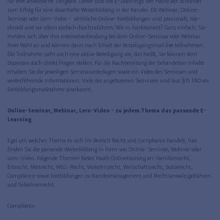
für Ihre anwaltliche Tätigkeit. Daher sind die E-Learnings von Haufe der Schlüssel
zum Erfolg für eine dauerhafte Weiterbildung in der Kanzlei. Ob Webinar, Online-
Seminar oder Lern-Video - sämtliche Online-Fortbildungen sind praxisnah, top-
aktuell und vor allem einfach durchzuführen. Wie es funktioniert? Ganz einfach: Sie
melden sich über Ihre Internetverbindung bei dem Online-Seminar oder Webinar
Ihrer Wahl an und können dann nach Erhalt der Bestätigungsmail live teilnehmen.
Die Teilnahme sieht auch eine aktive Beteiligung vor, das heißt, Sie können dem
Dozenten auch direkt Fragen stellen. Für die Nachbereitung der behandelten Inhalte
erhalten Sie die jeweiligen Seminarunterlagen sowie ein Video des Seminars und
weiterführende Informationen. Viele der angebotenen Seminare sind laut §15 FAO als
Fortbildungsmaßnahme anerkannt.
Online-Seminar, Webinar, Lern-Video - zu jedem Thema das passende E-
Learning
Egal um welches Thema es sich im Bereich Recht und Compliance handelt, hier
finden Sie die passende Weiterbildung in Form von Online-Seminar, Webinar oder
Lern-Video. Folgende Themen bietet Haufe Onlinetraining an: Familienrecht,
Erbrecht, Mietrecht, WEG-Recht, Verkehrsrecht, Wirtschaftsrecht, Sozialrecht,
Compliance sowie Fortbildungen zu Kanzleimanagement und Rechtsanwaltsgebühren
und Gebührenrecht.
Compliance