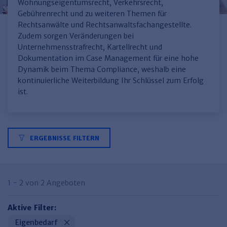
Finden Sie Ihr Thema
Personalmanagement und
Entgeltabrechnung
Familien- und Erbrecht
Wohnungseigentumsrecht, Verkehrsrecht,
Organisation
Gebührenrecht und zu weiteren Themen für
Finden Sie Ihr Thema
Steuerkanzlei und Gebühren
Miet- und WE-Recht
Miet- und Bestandsverwaltung
Arbeitsschutz & BGM
Rechtsanwälte und Rechtsanwaltsfachangestellte.
Personalentwicklung und
Zudem sorgen Veränderungen bei
Talentmanagement
Software und Tools
Rechtsanwaltskanzlei und Gebühren
WEG-Verwaltung
TV-L
Zurück
Unternehmensstrafrecht, Kartellrecht und
Dokumentation im Case Management für eine hohe
Persönlichkeitsentwicklung
Finden Sie Ihr Thema
Verkehrsrecht
Wohnungswirtschaft
TVöD
Dynamik beim Thema Compliance, weshalb eine
Wirtschaftsrecht
Immobilienverwaltung
Kommunale Finanzen
Arbeitsschutz
kontinuierliche Weiterbildung Ihr Schlüssel zum Erfolg
Produktpräsentationen
ist.
Sozialrecht
SGB & Sozialwesen
Betriebliches
Gesundheitsmanagement
Finden Sie Ihr Thema
Compliance
Insolvenzrecht
Haufe Personal Office
ERGEBNISSE FILTERN
Medizinrecht
Haufe Finance Office
Haufe Zeugnis Manager
1 - 2 von 2 Angeboten
Sozialrechtprodukte
Aktive Filter:
Haufe Arbeitsschutz
Eigenbedarf