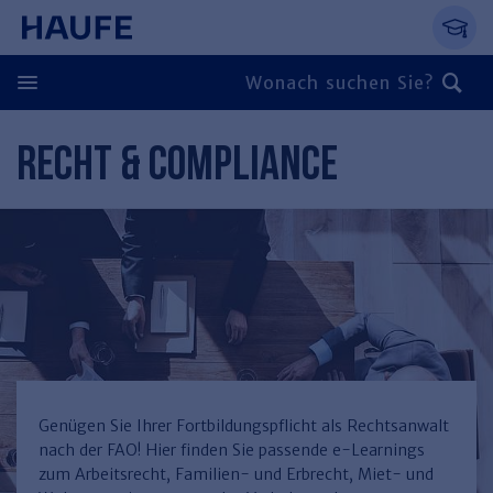
Springe direkt zum Hauptinhalt, zur Naviga
Zum Hauptinhalt springen
Zur Navigation springen
Zur Suche springen
RECHT & COMPLIANCE
Zurück
Zurück
Personal
Steuern & Rechnungswesen
Zurück
Finden Sie Ihr Thema
Zurück
Finden Sie Ihr Thema
Arbeitsrecht
Recht & Compliance
Zurück
Entgeltabrechnung
Steuerrecht
Immobilien
Genügen Sie Ihrer Fortbildungspflicht als Rechtsanwalt
nach der FAO! Hier finden Sie passende e-Learnings
Finden Sie Ihr Thema
Führung
Rechnungswesen
Öffentlicher Dienst
Zurück
zum Arbeitsrecht, Familien- und Erbrecht, Miet- und