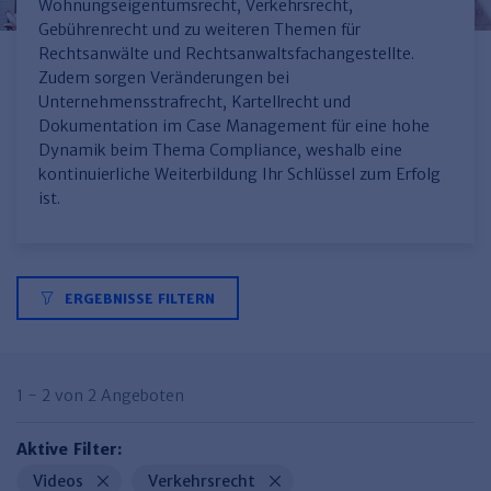
Finden Sie Ihr Thema
Personalmanagement und
Entgeltabrechnung
Familien- und Erbrecht
Wohnungseigentumsrecht, Verkehrsrecht,
Organisation
Gebührenrecht und zu weiteren Themen für
Finden Sie Ihr Thema
Steuerkanzlei und Gebühren
Miet- und WE-Recht
Miet- und Bestandsverwaltung
Arbeitsschutz & BGM
Rechtsanwälte und Rechtsanwaltsfachangestellte.
Personalentwicklung und
Zudem sorgen Veränderungen bei
Talentmanagement
Software und Tools
Rechtsanwaltskanzlei und Gebühren
WEG-Verwaltung
TV-L
Zurück
Unternehmensstrafrecht, Kartellrecht und
Dokumentation im Case Management für eine hohe
Persönlichkeitsentwicklung
Finden Sie Ihr Thema
Verkehrsrecht
Wohnungswirtschaft
TVöD
Dynamik beim Thema Compliance, weshalb eine
Wirtschaftsrecht
Immobilienverwaltung
Kommunale Finanzen
Arbeitsschutz
kontinuierliche Weiterbildung Ihr Schlüssel zum Erfolg
Produktpräsentationen
ist.
Sozialrecht
SGB & Sozialwesen
Betriebliches
Gesundheitsmanagement
Finden Sie Ihr Thema
Compliance
Insolvenzrecht
Haufe Personal Office
ERGEBNISSE FILTERN
Medizinrecht
Haufe Finance Office
Haufe Zeugnis Manager
1 - 2 von 2 Angeboten
Sozialrechtprodukte
Aktive Filter:
Haufe Arbeitsschutz
Videos
Verkehrsrecht