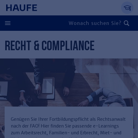
Springe direkt zum Hauptinhalt, zur Naviga
Zum Hauptinhalt springen
Zur Navigation springen
Zur Suche springen
RECHT & COMPLIANCE
Zurück
Zurück
Personal
Steuern & Rechnungswesen
Zurück
Finden Sie Ihr Thema
Zurück
Finden Sie Ihr Thema
Arbeitsrecht
Recht & Compliance
Zurück
Entgeltabrechnung
Steuerrecht
Immobilien
Genügen Sie Ihrer Fortbildungspflicht als Rechtsanwalt
nach der FAO! Hier finden Sie passende e-Learnings
Finden Sie Ihr Thema
Führung
Rechnungswesen
Öffentlicher Dienst
Zurück
zum Arbeitsrecht, Familien- und Erbrecht, Miet- und