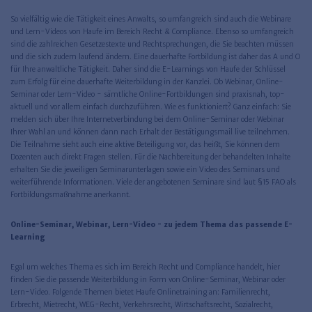
So vielfältig wie die Tätigkeit eines Anwalts, so umfangreich sind auch die Webinare
und Lern-Videos von Haufe im Bereich Recht & Compliance. Ebenso so umfangreich
sind die zahlreichen Gesetzestexte und Rechtsprechungen, die Sie beachten müssen
und die sich zudem laufend ändern. Eine dauerhafte Fortbildung ist daher das A und O
für Ihre anwaltliche Tätigkeit. Daher sind die E-Learnings von Haufe der Schlüssel
zum Erfolg für eine dauerhafte Weiterbildung in der Kanzlei. Ob Webinar, Online-
Seminar oder Lern-Video - sämtliche Online-Fortbildungen sind praxisnah, top-
aktuell und vor allem einfach durchzuführen. Wie es funktioniert? Ganz einfach: Sie
melden sich über Ihre Internetverbindung bei dem Online-Seminar oder Webinar
Ihrer Wahl an und können dann nach Erhalt der Bestätigungsmail live teilnehmen.
Die Teilnahme sieht auch eine aktive Beteiligung vor, das heißt, Sie können dem
Dozenten auch direkt Fragen stellen. Für die Nachbereitung der behandelten Inhalte
erhalten Sie die jeweiligen Seminarunterlagen sowie ein Video des Seminars und
weiterführende Informationen. Viele der angebotenen Seminare sind laut §15 FAO als
Fortbildungsmaßnahme anerkannt.
Online-Seminar, Webinar, Lern-Video - zu jedem Thema das passende E-
Learning
Egal um welches Thema es sich im Bereich Recht und Compliance handelt, hier
finden Sie die passende Weiterbildung in Form von Online-Seminar, Webinar oder
Lern-Video. Folgende Themen bietet Haufe Onlinetraining an: Familienrecht,
Erbrecht, Mietrecht, WEG-Recht, Verkehrsrecht, Wirtschaftsrecht, Sozialrecht,