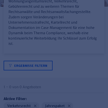
Finden Sie Ihr Thema
Personalmanagement und
Entgeltabrechnung
Familien- und Erbrecht
Wohnungseigentumsrecht, Verkehrsrecht,
Organisation
Gebührenrecht und zu weiteren Themen für
Finden Sie Ihr Thema
Steuerkanzlei und Gebühren
Miet- und WE-Recht
Miet- und Bestandsverwaltung
Arbeitsschutz & BGM
Rechtsanwälte und Rechtsanwaltsfachangestellte.
Personalentwicklung und
Zudem sorgen Veränderungen bei
Talentmanagement
Software und Tools
Rechtsanwaltskanzlei und Gebühren
WEG-Verwaltung
TV-L
Zurück
Unternehmensstrafrecht, Kartellrecht und
Dokumentation im Case Management für eine hohe
Persönlichkeitsentwicklung
Finden Sie Ihr Thema
Verkehrsrecht
Wohnungswirtschaft
TVöD
Dynamik beim Thema Compliance, weshalb eine
Wirtschaftsrecht
Immobilienverwaltung
Kommunale Finanzen
Arbeitsschutz
kontinuierliche Weiterbildung Ihr Schlüssel zum Erfolg
Produktpräsentationen
ist.
Sozialrecht
SGB & Sozialwesen
Betriebliches
Gesundheitsmanagement
Finden Sie Ihr Thema
Compliance
Insolvenzrecht
Haufe Personal Office
ERGEBNISSE FILTERN
Medizinrecht
Haufe Finance Office
Haufe Zeugnis Manager
1 - 0 von 0 Angeboten
Sozialrechtprodukte
Aktive Filter:
Haufe Arbeitsschutz
Verkehrsrecht
Jahrespaket