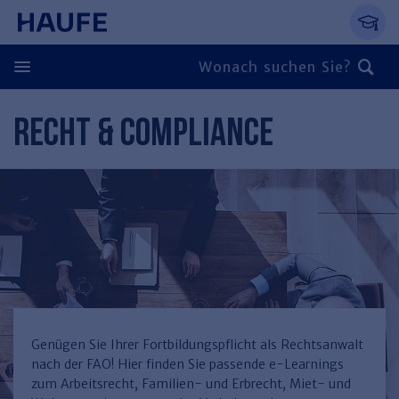
Springe direkt zum Hauptinhalt, zur Naviga
Zum Hauptinhalt springen
Zur Navigation springen
Zur Suche springen
RECHT & COMPLIANCE
Zurück
Zurück
Personal
Steuern & Rechnungswesen
Zurück
Finden Sie Ihr Thema
Zurück
Finden Sie Ihr Thema
Arbeitsrecht
Recht & Compliance
Zurück
Entgeltabrechnung
Steuerrecht
Immobilien
Genügen Sie Ihrer Fortbildungspflicht als Rechtsanwalt
nach der FAO! Hier finden Sie passende e-Learnings
Finden Sie Ihr Thema
Führung
Rechnungswesen
Öffentlicher Dienst
Zurück
zum Arbeitsrecht, Familien- und Erbrecht, Miet- und