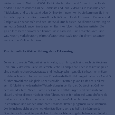
Wirtschaftsrecht, Miet- und WEG-Recht oder Familien- und Erbrecht - bei Haufe
finden Sie die passenden Online-Seminare und Lern-Videos für Ihre anwaltlichen
Tätigkeiten. Und das Beste: Mit den Online-Seminaren von Haufe kommen Sie Ihrer
Fortbildungspflicht als Rechtsanwalt nach FAO nach. Haufe E-Learning Produkte sind
übrigens auch schon während des Jura-Studiums hilfreich. So können Sie von Beginn
an neuste Entwicklungen im deutschen Recht verfolgen. Außerdem vertiefen Sie
gleich Ihre soeben erworbenen Kenntnisse in Familien- und Erbrecht, Miet- und
WEG-Recht, Verkehrsrecht, Wirtschaftsrecht oder Sozialrecht in einem passenden
Webinar oder Online-Seminar.
Kontinuierliche Weiterbildung dank E-Learning
So vielfältig wie die Tätigkeit eines Anwalts, so umfangreich sind auch die Webinare
und Lern-Videos von Haufe im Bereich Recht & Compliance. Ebenso so umfangreich
sind die zahlreichen Gesetzestexte und Rechtsprechungen, die Sie beachten müssen
und die sich zudem laufend ändern. Eine dauerhafte Fortbildung ist daher das A und O
für Ihre anwaltliche Tätigkeit. Daher sind die E-Learnings von Haufe der Schlüssel
zum Erfolg für eine dauerhafte Weiterbildung in der Kanzlei. Ob Webinar, Online-
Seminar oder Lern-Video - sämtliche Online-Fortbildungen sind praxisnah, top-
aktuell und vor allem einfach durchzuführen. Wie es funktioniert? Ganz einfach: Sie
melden sich über Ihre Internetverbindung bei dem Online-Seminar oder Webinar
Ihrer Wahl an und können dann nach Erhalt der Bestätigungsmail live teilnehmen.
Die Teilnahme sieht auch eine aktive Beteiligung vor, das heißt, Sie können dem
Dozenten auch direkt Fragen stellen. Für die Nachbereitung der behandelten Inhalte