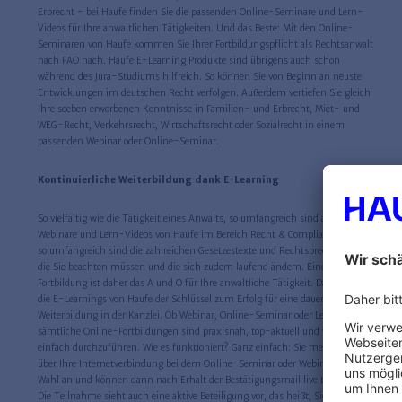
Erbrecht - bei Haufe finden Sie die passenden Online-Seminare und Lern-
Videos für Ihre anwaltlichen Tätigkeiten. Und das Beste: Mit den Online-
Seminaren von Haufe kommen Sie Ihrer Fortbildungspflicht als Rechtsanwalt
nach FAO nach. Haufe E-Learning Produkte sind übrigens auch schon
während des Jura-Studiums hilfreich. So können Sie von Beginn an neuste
Entwicklungen im deutschen Recht verfolgen. Außerdem vertiefen Sie gleich
Ihre soeben erworbenen Kenntnisse in Familien- und Erbrecht, Miet- und
WEG-Recht, Verkehrsrecht, Wirtschaftsrecht oder Sozialrecht in einem
passenden Webinar oder Online-Seminar.
Kontinuierliche Weiterbildung dank E-Learning
So vielfältig wie die Tätigkeit eines Anwalts, so umfangreich sind auch die
Webinare und Lern-Videos von Haufe im Bereich Recht & Compliance. Ebenso
so umfangreich sind die zahlreichen Gesetzestexte und Rechtsprechungen,
die Sie beachten müssen und die sich zudem laufend ändern. Eine dauerhafte
Fortbildung ist daher das A und O für Ihre anwaltliche Tätigkeit. Daher sind
die E-Learnings von Haufe der Schlüssel zum Erfolg für eine dauerhafte
Weiterbildung in der Kanzlei. Ob Webinar, Online-Seminar oder Lern-Video -
sämtliche Online-Fortbildungen sind praxisnah, top-aktuell und vor allem
einfach durchzuführen. Wie es funktioniert? Ganz einfach: Sie melden sich
über Ihre Internetverbindung bei dem Online-Seminar oder Webinar Ihrer
Wahl an und können dann nach Erhalt der Bestätigungsmail live teilnehmen.
Die Teilnahme sieht auch eine aktive Beteiligung vor, das heißt, Sie können