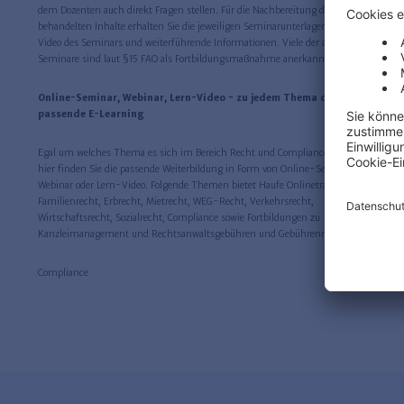
dem Dozenten auch direkt Fragen stellen. Für die Nachbereitung der
behandelten Inhalte erhalten Sie die jeweiligen Seminarunterlagen sowie ein
Video des Seminars und weiterführende Informationen. Viele der angebotenen
Seminare sind laut §15 FAO als Fortbildungsmaßnahme anerkannt.
Online-Seminar, Webinar, Lern-Video - zu jedem Thema das
passende E-Learning
Egal um welches Thema es sich im Bereich Recht und Compliance handelt,
hier finden Sie die passende Weiterbildung in Form von Online-Seminar,
Webinar oder Lern-Video. Folgende Themen bietet Haufe Onlinetraining an:
Familienrecht, Erbrecht, Mietrecht, WEG-Recht, Verkehrsrecht,
Wirtschaftsrecht, Sozialrecht, Compliance sowie Fortbildungen zu
Kanzleimanagement und Rechtsanwaltsgebühren und Gebührenrecht.
Compliance