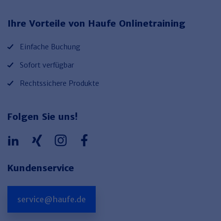
Haufe TVöD/TV-L Office
Ihre Vorteile von Haufe Onlinetraining
Haufe Immobilien
Einfache Buchung
Sofort verfügbar
Rechtssichere Produkte
Folgen Sie uns!
Kundenservice
service@haufe.de