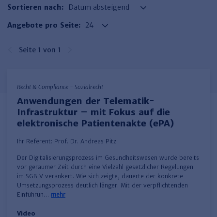
Finden Sie Ihr Thema
Personalmanagement und
Entgeltabrechnung
Familien- und Erbrecht
Sortieren nach:
Organisation
Finden Sie Ihr Thema
Steuerkanzlei und Gebühren
Miet- und WE-Recht
Miet- und Bestandsverwaltung
Arbeitsschutz & BGM
Angebote pro Seite:
Personalentwicklung und
Talentmanagement
Software und Tools
Rechtsanwaltskanzlei und Gebühren
WEG-Verwaltung
TV-L
Zurück
Seite 1 von 1
Persönlichkeitsentwicklung
Finden Sie Ihr Thema
Verkehrsrecht
Wohnungswirtschaft
TVöD
Wirtschaftsrecht
Immobilienverwaltung
Kommunale Finanzen
Arbeitsschutz
Produktpräsentationen
Recht & Compliance - Sozialrecht
Sozialrecht
SGB & Sozialwesen
Betriebliches
Anwendungen der Telematik-
Gesundheitsmanagement
Infrastruktur – mit Fokus auf die
Finden Sie Ihr Thema
Compliance
elektronische Patientenakte (ePA)
Insolvenzrecht
Haufe Personal Office
Ihr Referent:
Prof. Dr. Andreas Pitz
Medizinrecht
Haufe Finance Office
Der Digitalisierungsprozess im Gesundheitswesen wurde bereits
Haufe Zeugnis Manager
vor geraumer Zeit durch eine Vielzahl gesetzlicher Regelungen
im SGB V verankert. Wie sich zeigte, dauerte der konkrete
Sozialrechtprodukte
Umsetzungsprozess deutlich länger. Mit der verpflichtenden
Einführun…
mehr
Haufe Arbeitsschutz
Video