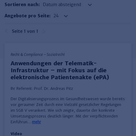
Finden Sie Ihr Thema
Personalmanagement und
Entgeltabrechnung
Familien- und Erbrecht
Sortieren nach:
Organisation
Finden Sie Ihr Thema
Steuerkanzlei und Gebühren
Miet- und WE-Recht
Miet- und Bestandsverwaltung
Arbeitsschutz & BGM
Angebote pro Seite:
Personalentwicklung und
Talentmanagement
Software und Tools
Rechtsanwaltskanzlei und Gebühren
WEG-Verwaltung
TV-L
Zurück
Seite 1 von 1
Persönlichkeitsentwicklung
Finden Sie Ihr Thema
Verkehrsrecht
Wohnungswirtschaft
TVöD
Wirtschaftsrecht
Immobilienverwaltung
Kommunale Finanzen
Arbeitsschutz
Produktpräsentationen
Recht & Compliance - Sozialrecht
Sozialrecht
SGB & Sozialwesen
Betriebliches
Anwendungen der Telematik-
Gesundheitsmanagement
Infrastruktur – mit Fokus auf die
Finden Sie Ihr Thema
Compliance
elektronische Patientenakte (ePA)
Insolvenzrecht
Haufe Personal Office
Ihr Referent:
Prof. Dr. Andreas Pitz
Medizinrecht
Haufe Finance Office
Der Digitalisierungsprozess im Gesundheitswesen wurde bereits
Haufe Zeugnis Manager
vor geraumer Zeit durch eine Vielzahl gesetzlicher Regelungen
im SGB V verankert. Wie sich zeigte, dauerte der konkrete
Sozialrechtprodukte
Umsetzungsprozess deutlich länger. Mit der verpflichtenden
Einführun…
mehr
Haufe Arbeitsschutz
Video