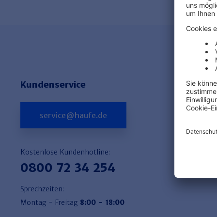
Kundenservice
service@haufe.de
Kostenlose Kundenhotline:
0800 72 34 254
Sprechzeiten:
Montag - Freitag
8:00 - 18:00