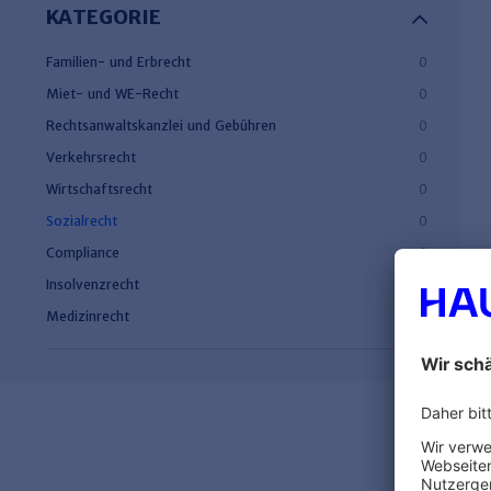
KATEGORIE
Familien- und Erbrecht
0
Miet- und WE-Recht
0
Rechtsanwaltskanzlei und Gebühren
0
Verkehrsrecht
0
Wirtschaftsrecht
0
Sozialrecht
0
Compliance
0
Insolvenzrecht
0
Medizinrecht
0